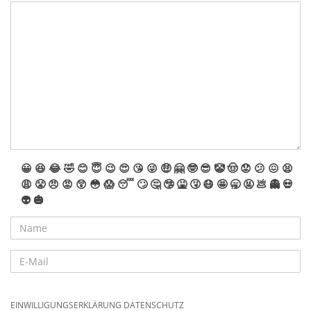
😀
😆
😂
🤣
😊
😇
😉
😍
😘
😜
🤑
🤗
🤓
😎
🤡
🤠
😟
😕
😖
😫
😩
😤
😠
😡
😲
😳
😱
😴
🙄
🤔
🤥
🤮
🤧
😷
🤩
🥱
🤬
💩
👻
💀
👽
🎃
EINWILLIGUNGSERKLÄRUNG DATENSCHUTZ