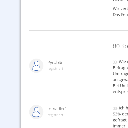
Wir ver
Das Feu
80 K
»
Wie 
Pyrobär
Befragt
registriert
Umfrage
ausgewä
Bei Umf
entspre
»
Ich 
tomadler1
53% der
registriert
gefragt
immer. 