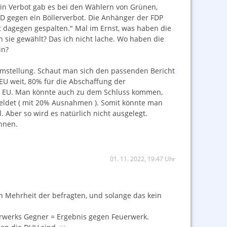
in Verbot gab es bei den Wählern von Grünen,
D gegen ein Böllerverbot. Die Anhänger der FDP
nt dagegen gespalten." Mal im Ernst, was haben die
 sie gewählt? Das ich nicht lache. Wo haben die
in?
tumstellung. Schaut man sich den passenden Bericht
EU weit, 80% für die Abschaffung der
er EU. Man könnte auch zu dem Schluss kommen,
meldet ( mit 20% Ausnahmen ). Somit könnte man
 Aber so wird es natürlich nicht ausgelegt.
nnen.
01. 11. 2022, 19:47 Uhr
n Mehrheit der befragten, und solange das kein
erwerks Gegner = Ergebnis gegen Feuerwerk.
«