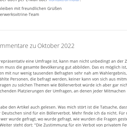
bleiben mit freundlichen Grüßen
erwerksvitrine-Team
ommentare zu Oktober 2022
repräsentativ eine Umfrage ist, kann man nicht unbedingt an der 
en muss die gesamte Bevölkerung gut abbilden. Das es möglich ist, 
n mit nur wenig tausenden Befragten sehr nah am Wahlergebnis, we
hlte Personen, die befragt werden, keiner kann von sich aus mitma
ragen zu solchen Themen wie Böllerverbot würde ich aber gar nic
chenden Platzierungen der Umfragen, an denen jeder Mitmachen k
habe den Artikel auch gelesen. Was mich stört ist die Tatsache, das
 Deutschen sind für ein Böllerverbot. Mehr finde ich da nicht. Fü
, wer wurde gefragt, wo wurde gefragt, wie wurden die Fragen geste
Weiter steht dort: "Die Zustimmung für ein Verbot von privatem 