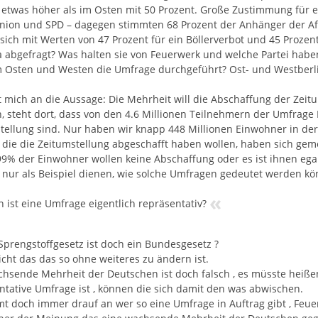
 etwas höher als im Osten mit 50 Prozent. Große Zustimmung für e
Union und SPD – dagegen stimmten 68 Prozent der Anhänger der Af
 sich mit Werten von 47 Prozent für ein Böllerverbot und 45 Proze
 abgefragt? Was halten sie von Feuerwerk und welche Partei haben
 Osten und Westen die Umfrage durchgeführt? Ost- und Westberl
t mich an die Aussage: Die Mehrheit will die Abschaffung der Zei
, steht dort, dass von den 4.6 Millionen Teilnehmern der Umfrage 
tellung sind. Nur haben wir knapp 448 Millionen Einwohner in d
, die die Zeitumstellung abgeschafft haben wollen, haben sich ge
99% der Einwohner wollen keine Abschaffung oder es ist ihnen egal.
l nur als Beispiel dienen, wie solche Umfragen gedeutet werden kö
«
 ist eine Umfrage eigentlich repräsentativ?
Sprengstoffgesetz ist doch ein Bundesgesetz ?
icht das das so ohne weiteres zu ändern ist.
hsende Mehrheit der Deutschen ist doch falsch , es müsste heiße
ntative Umfrage ist , können die sich damit den was abwischen.
t doch immer drauf an wer so eine Umfrage in Auftrag gibt , Feu