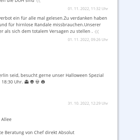
gen die DUH sind
01. 11. 2022, 11:32 Uhr
verbot ein für alle mal gelesen.Zu verdanken haben
n und für hirnlose Randale missbrauchen.Unserer
«
cher als sich dem totalem Versagen zu stellen .
01. 11. 2022, 09:26 Uhr
rlin seid, besucht gerne unser Halloween Spezial
8:30 Uhr. 👻 👽 💀 🎃
31. 10. 2022, 12:29 Uhr
 Allee
te Beratung von Chef direkt Absolut