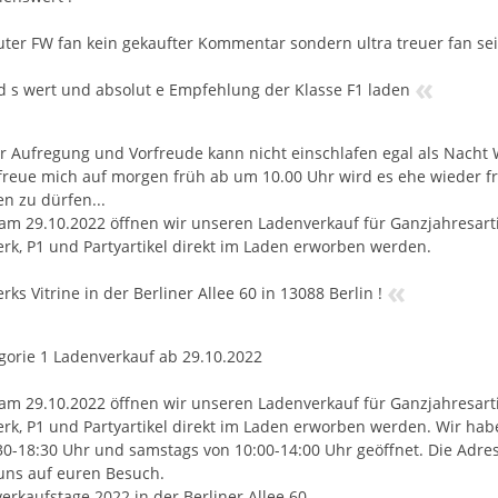
uter FW fan kein gekaufter Kommentar sondern ultra treuer fan sei
«
 s wert und absolut e Empfehlung der Klasse F1 laden
er Aufregung und Vorfreude kann nicht einschlafen egal als Nacht
 freue mich auf morgen früh ab um 10.00 Uhr wird es ehe wieder fr
n zu dürfen...
 am 29.10.2022 öffnen wir unseren Ladenverkauf für Ganzjahresart
rk, P1 und Partyartikel direkt im Laden erworben werden.
«
ks Vitrine in der Berliner Allee 60 in 13088 Berlin !
gorie 1 Ladenverkauf ab 29.10.2022
 am 29.10.2022 öffnen wir unseren Ladenverkauf für Ganzjahresart
rk, P1 und Partyartikel direkt im Laden erworben werden. Wir hab
30-18:30 Uhr und samstags von 10:00-14:00 Uhr geöffnet. Die Adresse
uns auf euren Besuch.
erkaufstage 2022 in der Berliner Allee 60