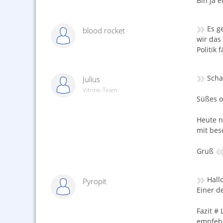
Bin ja 
»
Es g
blood rocket
wir das
Politik 
»
Scha
Julius
Vitrine-Team
Süßes o
Heute n
mit bes
Gruß
»
Hall
Pyropit
Einer d
Fazit #
empfehl