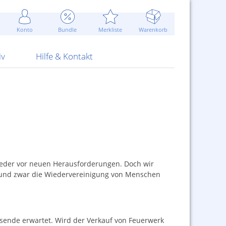
Werbung
 Jahr
are Artikel
Best of Sommeraktionen!
Widerrufsbelehrung
rk
Carl
 Bengalhölzer
fen
bende
Sommerpreise u.v.m.
AGB
otechnik
Konto
Bundle
Merkliste
Warenkorb
nd Attrappen
nehmigung
ste
Blitzschnell...
Kontaktformular
RS Pirotecnia
 und Pistolen
erwerk
& -gebiete
Über uns
werk
Alpha
iv
Hilfe & Kontakt
ieder vor neuen Herausforderungen. Doch wir
, und zwar die Wiedervereinigung von Menschen
resende erwartet. Wird der Verkauf von Feuerwerk