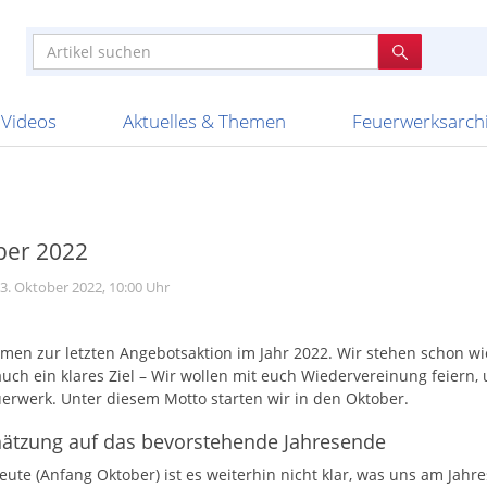
e
n anderen
e
tellen
Anzündhilfen
Bombenrohre
Ladenverkauf 2023
Auftragsbestätigung
Poster und 
Feuerwerk im
Nicht lieferb
Broekhoff
BVBA Belgien
BVD
Cafferata Vuurwe
ourismus
Feuerwerk T1
Batterien
20 Jahre Feuerwerksvitrine
Altersnachweis
Streich- und
Sammlertref
Gewerbetrei
BKV Vuurwerk
Blackboxx
Bo Peep
Bothmer Pyr
mpressionen
Schallerzeuger P1
Knallkörper
Ladenverkauf 2024
Bestellschluss
Schachteln u
Ausnahmege
Versanddien
Fireworks
Apel Feuerwerk
Argento Feuerwerk
A
t
lichkeiten
Jugendfeuerwerk
Raketen
Ladenverkauf 2025
Bestellablauf
Scherzartikel
Hochzeitsfeu
Lieferzeiten 
Adam\'s Fireworks
Alba Feuerwerk
Albert Feue
Videos
Aktuelles & Themen
Feuerwerksarch
ber 2022
3. Oktober 2022, 10:00 Uhr
men zur letzten Angebotsaktion im Jahr 2022. Wir stehen schon w
uch ein klares Ziel – Wir wollen mit euch Wiedervereinung feiern
erwerk. Unter diesem Motto starten wir in den Oktober.
hätzung auf das bevorstehende Jahresende
eute (Anfang Oktober) ist es weiterhin nicht klar, was uns am Jah