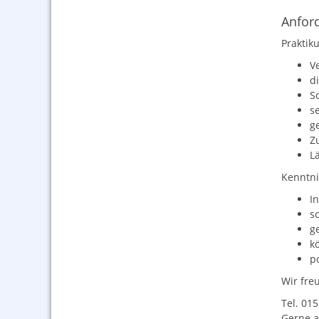
Anford
Praktik
V
d
S
s
g
Z
L
Kenntnis
I
s
g
kö
po
Wir fre
Tel. 01
Gerne a