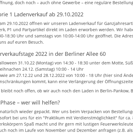
ffnung, doch noch – auch ohne Gewerbe – eine reguläre Bestellun
rie 1 Ladenverkauf ab 29.10.2022
 am 29.10.2022 öffnen wir unseren Ladenverkauf für Ganzjahresart
rk, P1 und Partyartikel direkt im Laden erworben werden. Wir hab
30-18:30 Uhr und samstags von 10:00-14:00 Uhr geöffnet. Die Adresse
uns auf euren Besuch.
verkaufstage 2022 in der Berliner Allee 60
alloween 31.10.22 (Montag) von 14:30 - 18:30 unter dem Motte, Süße
eihnachen 24.12. (Samstag) 10:00 - 14 Uhr
owie am 27.12.22 und 28.12.2022 von 10:00 - 18 Uhr (hier sind Ände
inschränkungen kommt, kann eine Verlängerung der Öffnungszeiten
 bleibt noch offen, ob wir auch noch den Laden in Berlin-Pankow, Br
Phase – wer will helfen?
 natürlich wieder gepackt. Wer uns beim Verpacken von Bestellung
 sofort bei uns für ein "Praktikum mit Verdienstmöglichkeit" für c
rkskörpern Spaß macht und Ihr gern mit lustigen Feuerwerksleute
uch noch im Laufe von November und Dezember anfragen (z.B. als