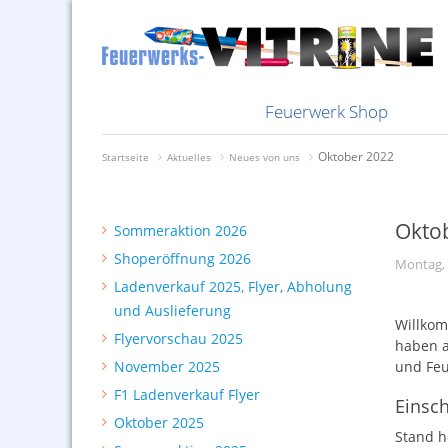
Nachbestellungen
Knallkörper
Bombenrohr
Feuerwerk i
Bombenrohr
Bundles bes
Feuerwerksvitrine
Abholung und Auslieferung
Sammelsurium
Genusszünden
Ladenverkauf 2025, Flyer,
Selbstabholung
Sortimente
Batterien
Feuerwerkst
Batterien
Rabatte
Kisten
Silvester 2025
Silberhütte
Bunte Feuerwerksvitrine
Shoperöffnung 2026
Depyfag, Pyrofa &
Mindestbestellwert
Raketen
Knallkörper
Schweizer I
Knallkörper
Zahlfristen
2026
Neuheiten 2026
Hersteller Vorschießen
Sommeraktion 2026
DDR-Feuerwerk
Versandkosten
§27er
Raketen
Radioberich
Raketen
Zahlungsmög
Feuerwerk Shop
Oktober 2022
Startseite
Aktuelles
Neues von uns
Okto
Sommeraktion 2026
Shoperöffnung 2026
Montag, 
Ladenverkauf 2025, Flyer, Abholung
und Auslieferung
Willkom
Flyervorschau 2025
haben a
November 2025
und Feu
F1 Ladenverkauf Flyer
Einsc
Oktober 2025
Stand h