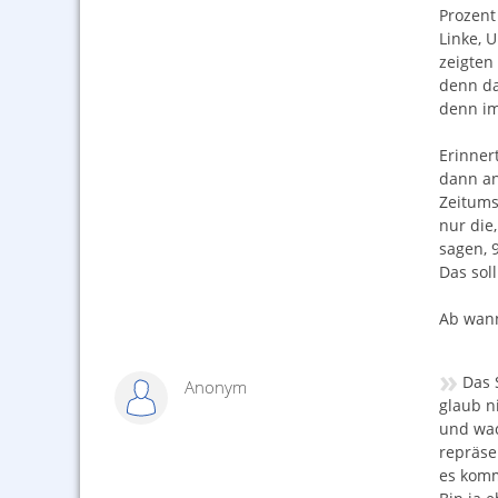
Prozent
Linke, 
zeigten
denn da
denn im
Erinner
dann an
Zeitums
nur die
sagen, 
Das sol
Ab wann
»
Das 
Anonym
glaub n
und wac
repräse
es komm