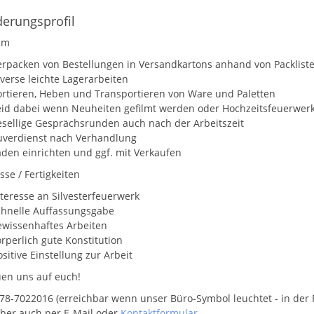
erungsprofil
um
erpacken von Bestellungen in Versandkartons anhand von Packlist
iverse leichte Lagerarbeiten
ortieren, Heben und Transportieren von Ware und Paletten
eid dabei wenn Neuheiten gefilmt werden oder Hochzeitsfeuerwer
esellige Gesprächsrunden auch nach der Arbeitszeit
uverdienst nach Verhandlung
äden einrichten und ggf. mit Verkaufen
se / Fertigkeiten
nteresse an Silvesterfeuerwerk
chnelle Auffassungsgabe
ewissenhaftes Arbeiten
rperlich gute Konstitution
sitive Einstellung zur Arbeit
uen uns auf euch!
578-7022016 (erreichbar wenn unser Büro-Symbol leuchtet - in der R
ber auch per E-Mail oder
Kontaktformular
.