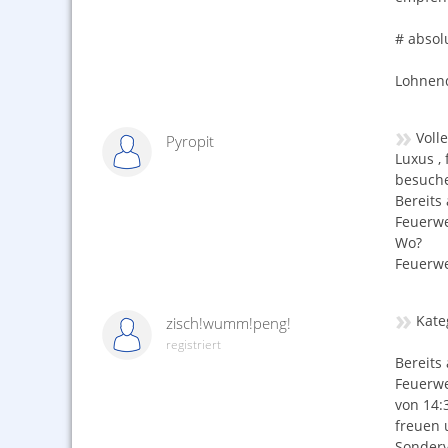
# absol
Lohnend
»
Voll
Pyropit
Luxus ,
besuche
Bereits
Feuerwe
Wo?
Feuerwer
»
Kate
zisch!wumm!peng!
registriert
Bereits
Feuerwe
von 14:
freuen 
Sonderv