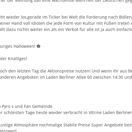
eher der Meinung das eine wachsende Mehrheit der Deutschen ge
eht wieder los,gerade im Ticker bei Welt die Forderung nach Böller
 einer Hand voll Idioten die jede Form von Kultur mit Füßen trete
fällt dazu nichts weiter ein als ein Verbot für alle.Ist ja auch einfa
uriges Halloween! 🎃
der Knalliges!
och den letzten Tag die Aktionspreise nutzen! Und wenn ihr aus Be
onderen Angeboten im Laden Berliner Allee 60 zwischen 14:30 und 1
«
o Pyro s und Fan Gemeinde
er schönsten Tage heute wieder verbracht in Vitrine Laden Berliner
 Lustige Atmosphäre nochmalige Stabile Preise Super Angebote bes
enswert .