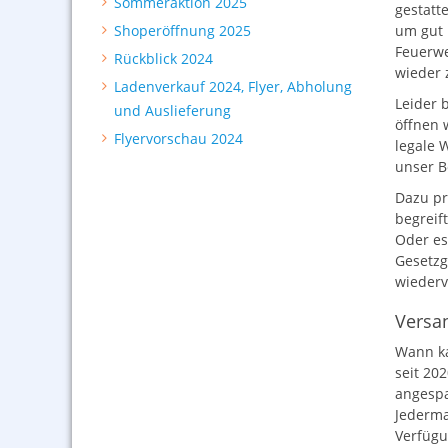
Sommeraktion 2025
gestatt
Shoperöffnung 2025
um gut 
Feuerwer
Rückblick 2024
wieder 
Ladenverkauf 2024, Flyer, Abholung
Leider 
und Auslieferung
öffnen 
Flyervorschau 2024
legale 
unser B
Dazu pr
begreif
Oder es
Gesetzg
wiederv
Versa
Wann ka
seit 20
angespa
Jederma
Verfügu