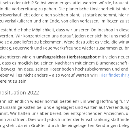
et sein oder nicht? Selbst wenn er gestattet werden würde, braucht 
in die Vorbereitung zu gehen. Die planerische Unsicherheit ist hie
ksverkauf lebt oder einen solchen plant, ist stark gehemmt, hier ri
zu verkalkulieren und am Ende, von allen verlassen, im Regen zu s
besteht die hohe Möglichkeit, dass wir unseren Onlineshop in die
werden. Wir konzentrieren uns darauf, jeden der sich bei uns melde
Weise ausgeliefert zu bekommen. Wege dazu gibt es viele, die wir 
eitrag, Feuerwerk und Feuerwerksfreunde wieder zusammen zu br
äsentieren wir ein
umfangreiches Herbstangebot
mit vielen neuen
t, dass es möglich ist, seinen Nachbarn mit einem Blumengeschäft 
 bewegt ihn dazu, seinen Hosenboden hochzubekommen und endli
eber will es nicht anders – also worauf warten wir?
Hier findet Ih
ereint zu sein.
ndsituation 2022
nn ich endlich wieder normal bestellen? Ein wenig Hoffnung für 
20 unzählige Kisten bei uns eingelagert und warten auf Versendun
nnt. Wir halten uns aber bereit, bei entsprechenden Anzeichen, u
nn zu öffnen. Dies wird jedoch unter der Einschränkung stattfinde
ng steht, da ein Großteil durch die eingelagerten Sendungen beleg