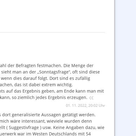
Zahl der Befragten festmachen. Die Menge der
sieht man an der „Sonntagsfrage“, oft sind diese
nn dies darauf folgt. Dort sind es zufällig
chen, das ist dabei extrem wichtig.
hts auf das Ergebnis geben, am Ende kann man mit
«
ann, so ziemlich jedes Ergebnis erzeugen.
01. 11. 2022, 20:02 Uhr
s dort generalisierte Aussagen getätigt werden.
r mich wäre interessant, wieviele wurden denn
llt ( Suggestivfrage ) usw. Keine Angaben dazu, wie
Feuerwerk war im Westen Deutschlands mit 54