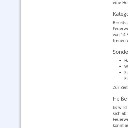
eine Ho
Katego
Bereits
Feuerwe
von 14:
freuen 
Sonder
H
W
S
E
Zur Zeit
Heiße 
Es wird
sich ab
Feuerwe
könnt a