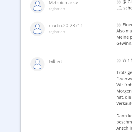
»
@ Gil
Metroidmarkus
LG, sch
registriert
»
Eine
martin.20-23711
Also ma
registriert
Meine p
Gewinn,
»
Wir 
Gilbert
Trotz g
Feuerwe
Wir fro
Morgens
hat, di
Verkäufe
Dann ko
beschmi
Anschli