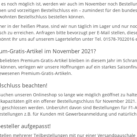
 es noch möglich ist, werden wir auch im November noch Bestellu
chen und vorzeitigen Bestellschluss ein – zumindest für den bunde
ohnten Bestellschluss bestellen können.
er in der heißen Phase, sind wir nun täglich im Lager und nur no
isch zu erreichen. Anfragen bitte bevorzugt per E-Mail stellen, di
könnt Ihr uns auf unserem Lagertelefon unter Tel. 01578-7022016 
um-Gratis-Artikel im November 2021?
beliebten Premium-Gratis-Artikel bleiben in diesem Jahr im Sch
können, verlegen wir unsere Hoffnungen auf ein starkes Saisonfin
ewesenen Premium-Gratis-Artikeln.
lschluss beachten!
suchen unseren Onlineshop so lange wie möglich geöffnet zu halte
kapazitäten gilt ein offener Bestellungschluss für November 2021
 geschlossen werden. Unberührt davon sind Bestellungen für F1-Ar
estellungen z.B. für Kunden mit Gewerbeanmeldung und natürlich 
steller aufgepasst!
tellen mehrerer Teilbestellungen mit nur einer Versandpauschale g