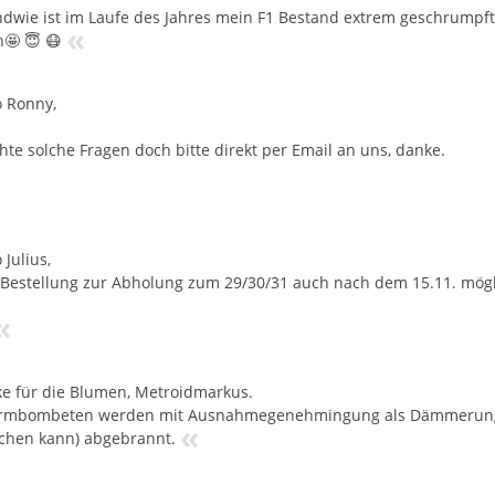
ndwie ist im Laufe des Jahres mein F1 Bestand extrem geschrumpf
«
🤩 😇 😷
o Ronny,
chte solche Fragen doch bitte direkt per Email an uns, danke.
 Julius,
e Bestellung zur Abholung zum 29/30/31 auch nach dem 15.11. mögl
«
e für die Blumen, Metroidmarkus.
irmbombeten werden mit Ausnahmegenehmingung als Dämmerungsf
«
chen kann) abgebrannt.