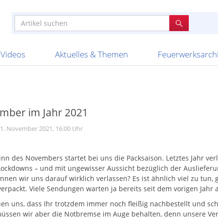
e
n anderen
e
tellen
Anzündhilfen
Bombenrohre
Ladenverkauf 2023
Auftragsbestätigung
Poster und 
Feuerwerk im
Nicht lieferb
Broekhoff
BVBA Belgien
BVD
Cafferata Vuurwe
ourismus
Feuerwerk T1
Batterien
20 Jahre Feuerwerksvitrine
Altersnachweis
Streich- und
Sammlertref
Gewerbetrei
BKV Vuurwerk
Blackboxx
Bo Peep
Bothmer Pyr
mpressionen
Schallerzeuger P1
Knallkörper
Ladenverkauf 2024
Bestellschluss
Schachteln u
Ausnahmege
Versanddien
Fireworks
Apel Feuerwerk
Argento Feuerwerk
A
t
lichkeiten
Jugendfeuerwerk
Raketen
Ladenverkauf 2025
Bestellablauf
Scherzartikel
Hochzeitsfeu
Lieferzeiten 
Adam\'s Fireworks
Alba Feuerwerk
Albert Feue
Videos
Aktuelles & Themen
Feuerwerksarch
mber im Jahr 2021
1. November 2021, 16:00 Uhr
inn des Novembers startet bei uns die Packsaison. Letztes Jahr ve
Lockdowns – und mit ungewisser Aussicht bezüglich der Auslieferun
nen wir uns darauf wirklich verlassen? Es ist ähnlich viel zu tun, gl
verpackt. Viele Sendungen warten ja bereits seit dem vorigen Jahr a
uen uns, dass Ihr trotzdem immer noch fleißig nachbestellt und 
üssen wir aber die Notbremse im Auge behalten, denn unsere Versa