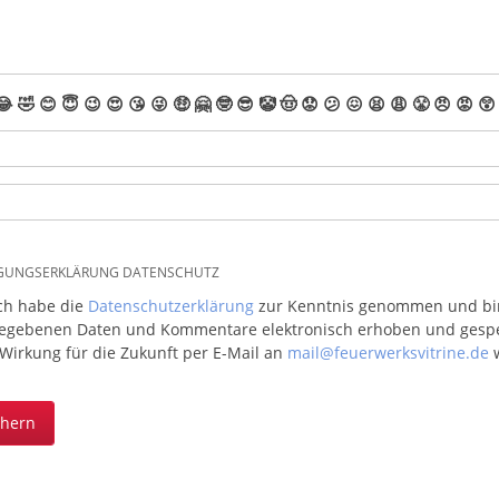
😂
🤣
😊
😇
😉
😍
😘
😜
🤑
🤗
🤓
😎
🤡
🤠
😟
😕
😖
😫
😩
😤
😠
😡
😲
IGUNGSERKLÄRUNG DATENSCHUTZ
ich habe die
Datenschutzerklärung
zur Kenntnis genommen und bin 
egebenen Daten und Kommentare elektronisch erhoben und gespeic
 Wirkung für die Zukunft per E-Mail an
mail@feuerwerksvitrine.de
w
chern