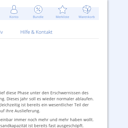
Werbung
 Jahr
are Artikel
Best of Sommeraktionen!
Widerrufsbelehrung
rk
Carl
 Bengalhölzer
fen
bende
Sommerpreise u.v.m.
AGB
otechnik
Konto
Bundle
Merkliste
Warenkorb
nd Attrappen
nehmigung
ste
Blitzschnell...
Kontaktformular
RS Pirotecnia
 und Pistolen
erwerk
& -gebiete
Über uns
werk
Alpha
iv
Hilfe & Kontakt
rlief diese Phase unter den Erschwernissen des
g. Dieses Jahr soll es wieder normaler ablaufen.
eichzeitig ist bereits ein wesentlicher Teil der
uf ihre Auslieferung.
scheinbar immer noch mehr und mehr haben wollt.
ndkapazität ist bereits fast ausgeschöpft.