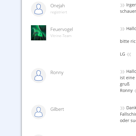
»
Irge
Onejah
schauen
registriert
»
Hall
Feuervogel
Vitrine-Team
bitte ri
«
LG
»
Hallo
Ronny
ist ein
gruß
Ronny
»
Dank
Gilbert
Fallsch
oder su