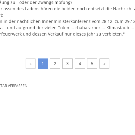
ßung zu - oder der Zwangsimpfung?
rlassen des Ladens hören die beiden noch entsetzt die Nachricht 
t:
en in der nächtlichen Innenministerkonferenz vom 28.12. zum 29.1
 ... und aufgrund der vielen Toten ... rhabararber ... Klimastaub ... b
erfeuerwerk und dessen Verkauf nur dieses Jahr zu verbieten."
«
1
2
3
4
5
»
AR VERFASSEN