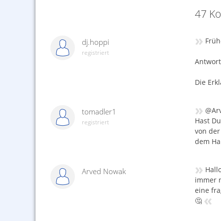
47 K
»
Früh
dj.hoppi
registriert
Antwort
Die Erk
»
@Ar
tomadler1
Hast Du
registriert
von der
dem Hak
»
Hall
Arved Nowak
immer n
eine fr
«
🤔