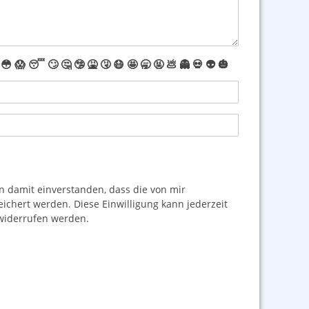
😳
😱
😴
🙄
🤔
🤥
🤮
🤧
😷
🤩
🥱
🤬
💩
👻
💀
👽
🎃
damit einverstanden, dass die von mir
hert werden. Diese Einwilligung kann jederzeit
iderrufen werden.