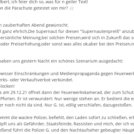
bert, ich feier dich so..was für n geiler Text!
«
on die Parachute getestet von mir?
n zauberhaften Abend gewünscht.
l ganz ehrlich,Die Supernaut für diesen "Supernautenpreiß" anzubi
ersönliche Meinung,bei solchen Preisen,wird sich in Zukunft das s
oder Preiserhöhung,oder sonst was alles ok,aber bei den Preisen,n
haben uns gestern Nacht ein schönes Szenarium ausgedacht:
ewisser Einschränkungen und Medienpropaganda gegen Feuerwerk
rks- oder Verkaufsverbot verkündet.
hlocken!
 am 29.12.21 öffnet dann der Feuerwerkskamerad, der zum Schutz
e Pforten. Er ist verwundert: Nur wenige stehen an. Er bedient die 
r noch nicht da sind. Nur G. ist, völlig verschlafen, dazugestoßen.
mmt die wackre Polizei, befiehlt, den Laden sofort zu schließen, e
pft uns als Gefährder, Staatsfeinde, Rassisten und mich, der ich v
eßend führt die Polizei G. und den Nachtaufseher gebeugter Häup