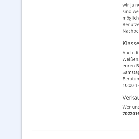
wir ja 
sind we
möglich
Benutze
Nachbes
Klass
Auch di
Weißens
euren B
Samstag
Beratun
10:00-1
Verkäu
Wer uns
702201