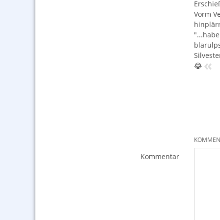
Erschie
Vorm Ve
hinplärr
"...hab
blarülps
Silvest
«
😂
KOMMENT
Kommentar