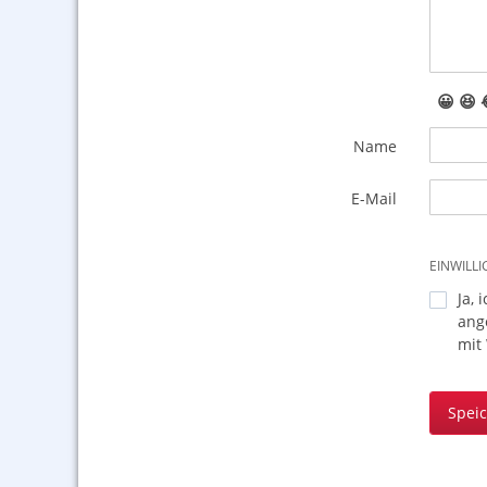
😀
😆
Name
E-Mail
EINWILL
Ja, 
ang
mit
Spei