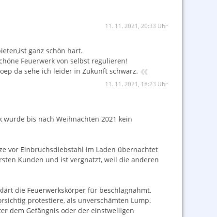
11. 11. 2021, 20:33 Uhr
eten,ist ganz schön hart.
chöne Feuerwerk von selbst regulieren!
«
oep da sehe ich leider in Zukunft schwarz.
11. 11. 2021, 18:23 Uhr
 wurde bis nach Weihnachten 2021 kein
e vor Einbruchsdiebstahl im Laden übernachtet
ersten Kunden und ist vergnatzt, weil die anderen
rklärt die Feuerwerkskörper für beschlagnahmt,
orsichtig protestiere, als unverschämten Lump.
ter dem Gefängnis oder der einstweiligen