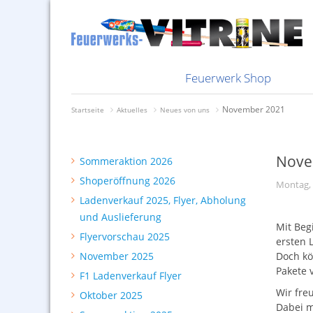
Nachbestellungen
Knallkörper
Bombenrohr
Feuerwerk i
Bombenrohr
Bundles bes
Feuerwerksvitrine
Abholung und Auslieferung
Sammelsurium
Genusszünden
Ladenverkauf 2025, Flyer,
Selbstabholung
Sortimente
Batterien
Feuerwerkst
Batterien
Rabatte
Kisten
Silvester 2025
Silberhütte
Bunte Feuerwerksvitrine
Shoperöffnung 2026
Depyfag, Pyrofa &
Mindestbestellwert
Raketen
Knallkörper
Schweizer I
Knallkörper
Zahlfristen
2026
Neuheiten 2026
Hersteller Vorschießen
Sommeraktion 2026
DDR-Feuerwerk
Versandkosten
§27er
Raketen
Radioberich
Raketen
Zahlungsmög
Feuerwerk Shop
November 2021
Startseite
Aktuelles
Neues von uns
Nove
Sommeraktion 2026
Shoperöffnung 2026
Montag, 
Ladenverkauf 2025, Flyer, Abholung
und Auslieferung
Mit Beg
Flyervorschau 2025
ersten 
November 2025
Doch kön
Pakete 
F1 Ladenverkauf Flyer
Wir fre
Oktober 2025
Dabei m