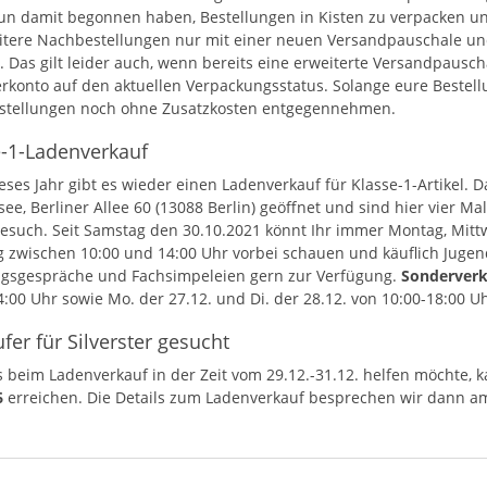
nun damit begonnen haben, Bestellungen in Kisten zu verpacken un
itere Nachbestellungen nur mit einer neuen Versandpauschale un
. Das gilt leider auch, wenn bereits eine erweiterte Versandpausc
rkonto auf den aktuellen Verpackungsstatus. Solange eure Bestell
tellungen noch ohne Zusatzkosten entgegennehmen.
e-1-Ladenverkauf
eses Jahr gibt es wieder einen Ladenverkauf für Klasse-1-Artikel. 
ee, Berliner Allee 60 (13088 Berlin) geöffnet und sind hier vier M
esuch. Seit Samstag den 30.10.2021 könnt Ihr immer Montag, Mittw
 zwischen 10:00 und 14:00 Uhr vorbei schauen und käuflich Juge
gsgespräche und Fachsimpeleien gern zur Verfügung.
Sonderverk
4:00 Uhr sowie Mo. der 27.12. und Di. der 28.12. von 10:00-18:00 Uh
fer für Silverster gesucht
 beim Ladenverkauf in der Zeit vom 29.12.-31.12. helfen möchte,
6
erreichen. Die Details zum Ladenverkauf besprechen wir dann am