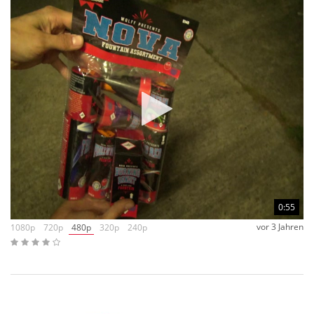
kopieren, deshalb erscheint es mir erst jetzt im Kontext Funke
– Pulver also sehr ähnlich zu Pyrofa. Aber ohne Gräuel hat es
mein Interesse eher geweckt. Ihr könnt ja mal die Logos
vergleichen… Hier ein Link zu Pyrofa.
Vielleicht ist man Fan oder hat sich einfach inspirieren lassen.
Inspiration hat schon immer den Geist geweitet, warum also
verteufeln? Aber das ist eine philosophische Diskussion,
welche wir sicherlich noch an anderer Stelle führen werden.
0:55
vor 3 Jahren
1080p
720p
480p
320p
240p