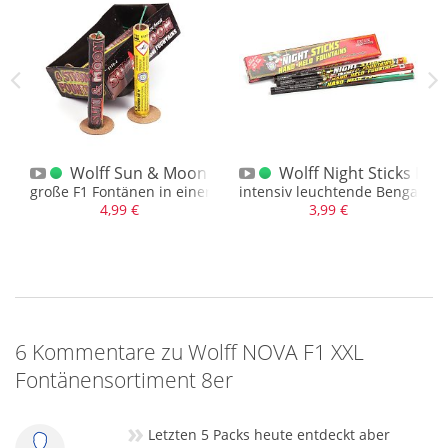
ova Rakete 1991
Wolff Sun & Moon F1 Fontänen 4er Schachtel
Wolff Night Sticks Ha
große F1 Fontänen in einer 4er Schachtel
intensiv leuchtende Bengalfont
4,99 €
3,99 €
6 Kommentare zu Wolff NOVA F1 XXL
Fontänensortiment 8er
»
Letzten 5 Packs heute entdeckt aber