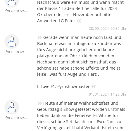
Nachschub wäre ein muss und wann macht
der Klasse 1 Laden Berliner alle für 2024
Pyroshowmaster
Oktober oder erst November auf bitte
«
Antworten LG Peter
28. 09. 2024, 00:35 Uhr
»
Gerade wenn man heute noch Lust und
Bock hat etwas im ruhigem zu zünden was
fürs Auge nicht nur geboller und knare
Pyroshowmaster
platzpartone an Ohr zu kleben von den
Nachbarn dann lohnt sich ernsthaft das
schöne set habe schöne Effekte und meist
leise ..was fürs Auge und Herz .
«
I. Love F1. Pyroshowmaster
01. 01. 2024, 14:26 Uhr
»
Heute auf meiner Weihnachtsfest und
Geburtstag s Show getestet worden Erstmals
lieben dank an die Feuerwerks Vitrine für
Pyroshowmaster
dieses schöne Set das ihr uns Pyro Fans zur
Verfügung gestellt habt Verkauft ist ein sehr