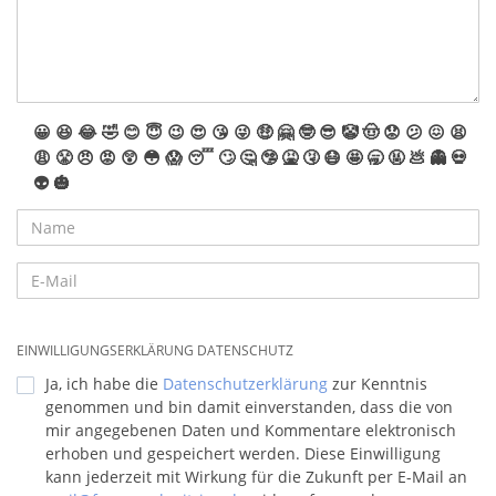
😀
😆
😂
🤣
😊
😇
😉
😍
😘
😜
🤑
🤗
🤓
😎
🤡
🤠
😟
😕
😖
😫
😩
😤
😠
😡
😲
😳
😱
😴
🙄
🤔
🤥
🤮
🤧
😷
🤩
🥱
🤬
💩
👻
💀
👽
🎃
EINWILLIGUNGSERKLÄRUNG DATENSCHUTZ
Ja, ich habe die
Datenschutzerklärung
zur Kenntnis
genommen und bin damit einverstanden, dass die von
mir angegebenen Daten und Kommentare elektronisch
erhoben und gespeichert werden. Diese Einwilligung
kann jederzeit mit Wirkung für die Zukunft per E-Mail an