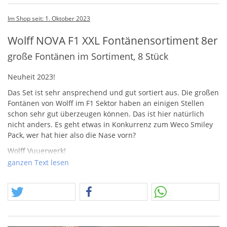
Im Shop seit: 1. Oktober 2023
Wolff NOVA F1 XXL Fontänensortiment 8er
große Fontänen im Sortiment, 8 Stück
Neuheit 2023!
Das Set ist sehr ansprechend und gut sortiert aus. Die großen
Fontänen von Wolff im F1 Sektor haben an einigen Stellen
schon sehr gut überzeugen können. Das ist hier natürlich
nicht anders. Es geht etwas in Konkurrenz zum Weco Smiley
Pack, wer hat hier also die Nase vorn?
Wolff Vuuerwerk!
Wir haben euch vor einigen Monaten berichtet, dass wir
ganzen Text lesen
regulär bei Wolff Vuurwerk bestellt haben und Ihr hier
einiges erwarten könnt. Heute ist es soweit! Wir hatten immer
mal wieder Produkte von Wolff durch zufälligen Zulauf über
Posten bekommen und die Artikel erschienen uns
interessant. Das Logo hatte uns schon im Sturm erobert,
dabei hatten wie nie den Gedanken, das man hier etwas