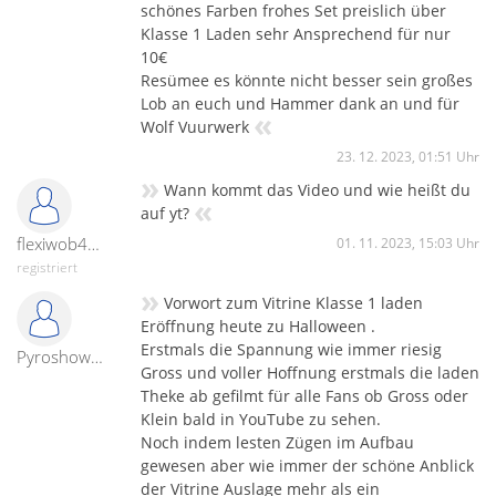
schönes Farben frohes Set preislich über
Klasse 1 Laden sehr Ansprechend für nur
10€
Resümee es könnte nicht besser sein großes
Lob an euch und Hammer dank an und für
«
Wolf Vuurwerk
23. 12. 2023, 01:51 Uhr
»
Wann kommt das Video und wie heißt du
«
auf yt?
flexiwob45-31729
01. 11. 2023, 15:03 Uhr
registriert
»
Vorwort zum Vitrine Klasse 1 laden
Eröffnung heute zu Halloween .
Erstmals die Spannung wie immer riesig
Pyroshowmaster
Gross und voller Hoffnung erstmals die laden
Theke ab gefilmt für alle Fans ob Gross oder
Klein bald in YouTube zu sehen.
Noch indem lesten Zügen im Aufbau
gewesen aber wie immer der schöne Anblick
der Vitrine Auslage mehr als ein