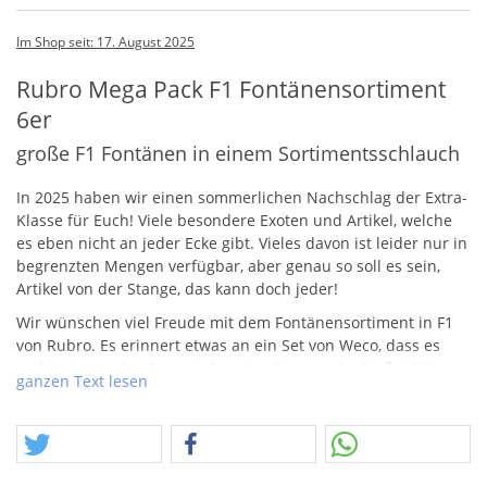
Im Shop seit: 17. August 2025
Rubro Mega Pack F1 Fontänensortiment
6er
große F1 Fontänen in einem Sortimentsschlauch
In 2025 haben wir einen sommerlichen Nachschlag der Extra-
Klasse für Euch! Viele besondere Exoten und Artikel, welche
es eben nicht an jeder Ecke gibt. Vieles davon ist leider nur in
begrenzten Mengen verfügbar, aber genau so soll es sein,
Artikel von der Stange, das kann doch jeder!
Wir wünschen viel Freude mit dem Fontänensortiment in F1
von Rubro. Es erinnert etwas an ein Set von Weco, dass es
mal in einem der Coronajahren im Penny gab. Große
XXL
ganzen Text lesen
Fontänen mit nahezu maximaler
NEM
. Enthalten sind 6
Fontänen mit vielen verschiedenen Effekten.