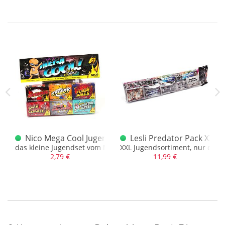
chter
Nico Mega Cool Jugendsortiment
Lesli Predator Pack XXL 
ot
das kleine Jugendset vom Norma (2,99 Euro)
XXL Jugendsortiment, nur das 
2,79 €
11,99 €