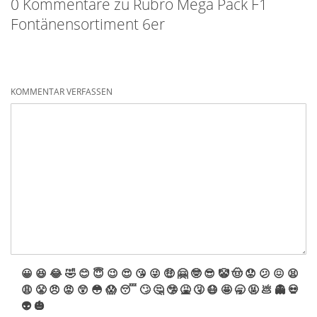
0 Kommentare zu Rubro Mega Pack F1
Fontänensortiment 6er
KOMMENTAR VERFASSEN
😀
😆
😂
🤣
😊
😇
😉
😍
😘
😜
🤑
🤗
🤓
😎
🤡
🤠
😟
😕
😖
😫
😩
😤
😠
😡
😲
😳
😱
😴
🙄
🤔
🤥
🤮
🤧
😷
🤩
🥱
🤬
💩
👻
💀
👽
🎃