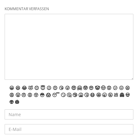
KOMMENTAR VERFASSEN
😀
😆
😂
🤣
😊
😇
😉
😍
😘
😜
🤑
🤗
🤓
😎
🤡
🤠
😟
😕
😖
😫
😩
😤
😠
😡
😲
😳
😱
😴
🙄
🤔
🤥
🤮
🤧
😷
🤩
🥱
🤬
💩
👻
💀
👽
🎃