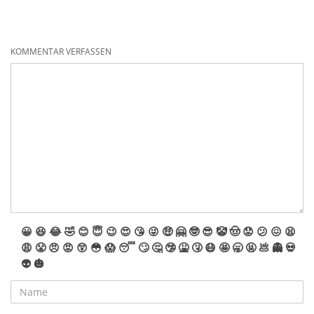
KOMMENTAR VERFASSEN
😀
😆
😂
🤣
😊
😇
😉
😍
😘
😜
🤑
🤗
🤓
😎
🤡
🤠
😟
😕
😖
😫
😩
😤
😠
😡
😲
😳
😱
😴
🙄
🤔
🤥
🤮
🤧
😷
🤩
🥱
🤬
💩
👻
💀
👽
🎃