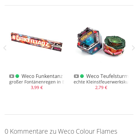
 5 x 10
Weco Funkentanz XXL
Weco Teufelsturm
, unterschiedliche Designs
großer Fontänenregen in Blau mit Verwandlung zu Titanfunk
echte Kleinstfeuerwerkskunst 
3,99 €
2,79 €
0 Kommentare zu Weco Colour Flames