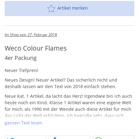
Artikel merken
Im Shop seit: 27. Februar 2018
Weco Colour Flames
4er Packung
Neuer Tiefpreis!
Neues Design! Neuer Artikel? Das sicherlich nicht und
deshalb lassen wir den Text von 2018 einfach stehen.
Neue Kat. 1 Artikel, da lacht das Herz! Irgendwie bin ich auch
heute noch ein Kind. Klasse 1 Artikel waren eine eigene Welt
für mich, als 1990 mit der Wende auch diese Artikel für mich
das Licht der Welt erblickten. Ich begrüße sehr, dass sich
auch bei Klasse 1 / Kat. 1 Feuerwerk nach wie vor Bewegung
ganzen Text lesen
zeigt. Bengalfackeln mit ernormer Satzmenge und
Brenndauer sind wirklich ein Meilenstein. Die neuen Weco