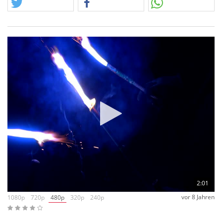
Flames können da sehr gut mithalten. Sie machen Spaß, auch
wenn der Name etwas verwirrt, denn wir hatten in unserer
Testpackung nur die Variante in Blau.
2:01
vor 8 Jahren
1080p
720p
480p
320p
240p