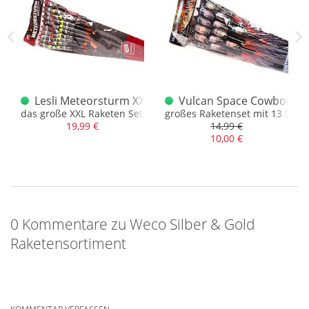
Sortiment
Lesli Meteorsturm XXL Raketensortiment 27er
Vulcan Space Cowboys X
ehr als man denkt..
das große XXL Raketen Set vom Sonderpreis Baumarkt
großes Raketenset mit 13 Stüc
19,99 €
14,99 €
10,00 €
0 Kommentare zu Weco Silber & Gold
Raketensortiment