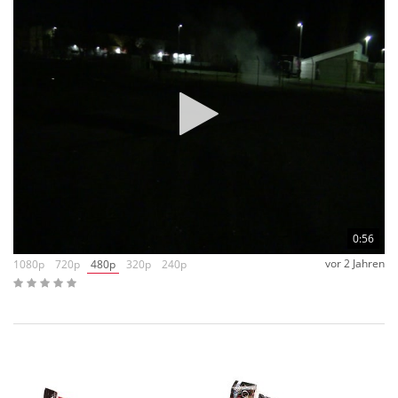
0:56
vor 2 Jahren
1080p
720p
480p
320p
240p