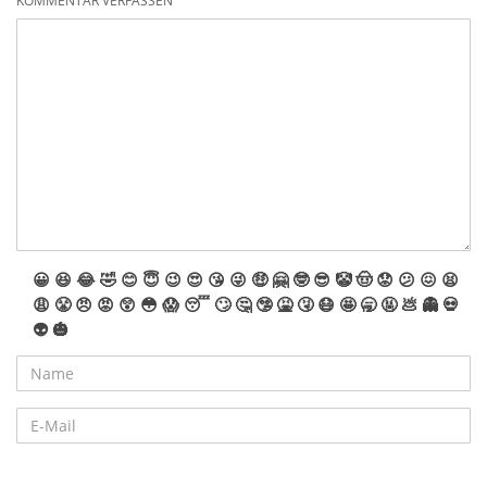
KOMMENTAR VERFASSEN
😀
😆
😂
🤣
😊
😇
😉
😍
😘
😜
🤑
🤗
🤓
😎
🤡
🤠
😟
😕
😖
😫
😩
😤
😠
😡
😲
😳
😱
😴
🙄
🤔
🤥
🤮
🤧
😷
🤩
🥱
🤬
💩
👻
💀
👽
🎃