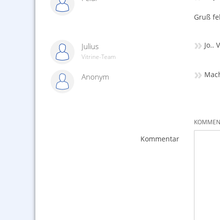
Gruß fe
»
Jo..
Julius
Vitrine-Team
»
Mach
Anonym
KOMMENT
Kommentar