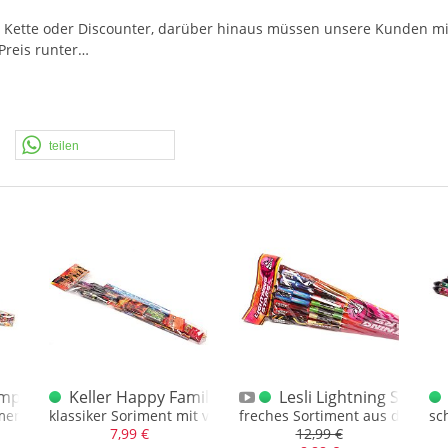
ne Kette oder Discounter, darüber hinaus müssen unsere Kunden m
Preis runter…
teilen
mport-Version Fam. Sortiment
Keller Happy Family Sortiment
Lesli Lightning Stars 
iment, ehemals Made in Germany
klassiker Soriment mit vielen Bekannten aus den 2010er
freches Sortiment aus dem Ne
sc
7,99 €
12,99 €