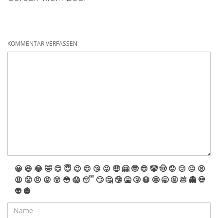
KOMMENTAR VERFASSEN
😀
😆
😂
🤣
😊
😇
😉
😍
😘
😜
🤑
🤗
🤓
😎
🤡
🤠
😟
😕
😖
😫
😩
😤
😠
😡
😲
😳
😱
😴
🙄
🤔
🤥
🤮
🤧
😷
🤩
🥱
🤬
💩
👻
💀
👽
🎃