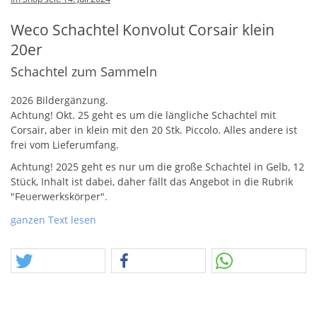
Weco Schachtel Konvolut Corsair klein
20er
Schachtel zum Sammeln
2026 Bildergänzung.
Achtung! Okt. 25 geht es um die längliche Schachtel mit
Corsair, aber in klein mit den 20 Stk. Piccolo. Alles andere ist
frei vom Lieferumfang.
Achtung! 2025 geht es nur um die große Schachtel in Gelb, 12
Stück, Inhalt ist dabei, daher fällt das Angebot in die Rubrik
"Feuerwerkskörper".
Alter Text.
ganzen Text lesen
Eine kleine Zusammenstellung interessanter Schachteln von
Weco. Allem voran die Corsair-Packung in der Größe
"Widowmaker". Das waren polnische Reibeböller mit Pfiff und
Crackling, die es aber Anf. der 90er Jahre auf den üblichen
Märkten gab. Hier aber nur die Schachtel. Dann das zweite
Highlight, eine 3er Schachtel kubischer Kanonenschläge groß.