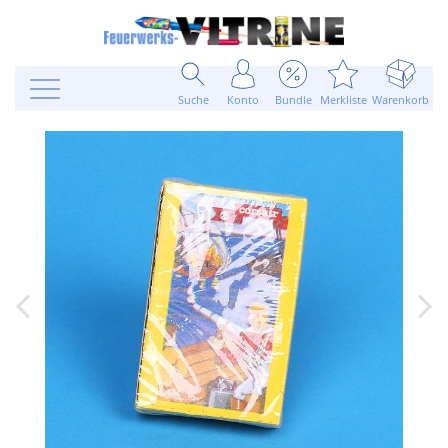
Suche
Konto
Bundle
Merkliste
Warenkorb