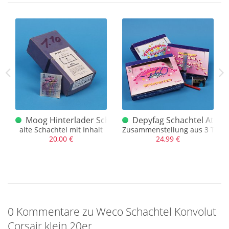
Die letzte Packung macht vierteldutzend voll, eine 10er
Schachtel Reibeknaller aus einem Discountersortiment.
Achtung, nur einmal vorhanden.
 Schachtel
Moog Hinterlader Schachtel + Inhalt
Depyfag Schachtel Attra
alte Schachtel mit Inhalt
Zusammenstellung aus 3 Teile
20,00 €
24,99 €
0 Kommentare zu Weco Schachtel Konvolut
Corsair klein 20er