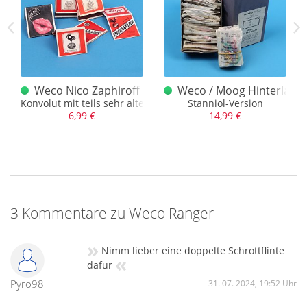
Weco Nico Zaphiroff Feistel Knallschreichhölzer Konv
Weco / Moog Hinterlader 
Konvolut mit teils sehr alten und seltenen Briefchen
Stanniol-Version
6,99 €
14,99 €
3 Kommentare zu Weco Ranger
»
Nimm lieber eine doppelte Schrottflinte
«
dafür
Pyro98
31. 07. 2024, 19:52 Uhr