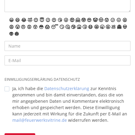
😀
😆
😂
🤣
😊
😇
😉
😍
😘
😜
🤑
🤗
🤓
😎
🤡
🤠
😟
😕
😖
😫
😩
😤
😠
😡
😲
😳
😱
😴
🙄
🤔
🤥
🤮
🤧
😷
🤩
🥱
🤬
💩
👻
💀
👽
🎃
EINWILLIGUNGSERKLÄRUNG DATENSCHUTZ
Ja, ich habe die
Datenschutzerklärung
zur Kenntnis
genommen und bin damit einverstanden, dass die von
mir angegebenen Daten und Kommentare elektronisch
erhoben und gespeichert werden. Diese Einwilligung
kann jederzeit mit Wirkung für die Zukunft per E-Mail an
mail@feuerwerksvitrine.de
widerrufen werden.