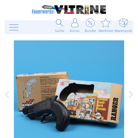
Suche
Konto
Bundle
Merkliste
Warenkorb