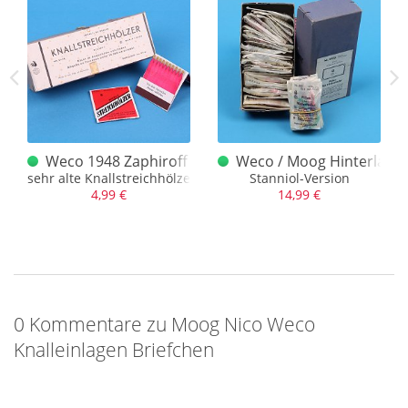
er Nico Hahn
er Rot alt 60er Jahre, alter Nico Hahn
Weco 1948 Zaphiroff Knallstreichhölzer
Weco / Moog Hinterlader 
, NEUWERTIG!
sehr alte Knallstreichhölzer Moog Nico, altes Weco Logo
Stanniol-Version
4,99 €
14,99 €
0 Kommentare zu Moog Nico Weco
Knalleinlagen Briefchen