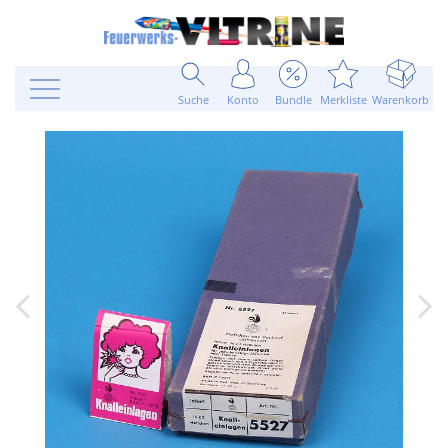
Suche
Konto
Bundle
Merkliste
Warenkorb