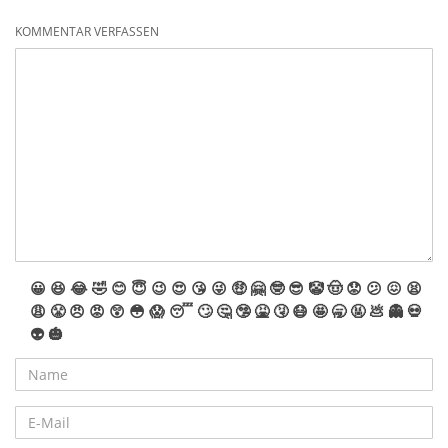
KOMMENTAR VERFASSEN
😀
😆
😂
🤣
😊
😇
😉
😍
😘
😜
🤑
🤗
🤓
😎
🤡
🤠
😟
😕
😖
😫
😩
😤
😠
😡
😲
😳
😱
😴
🙄
🤔
🤥
🤮
🤧
😷
🤩
🥱
🤬
💩
👻
💀
👽
🎃