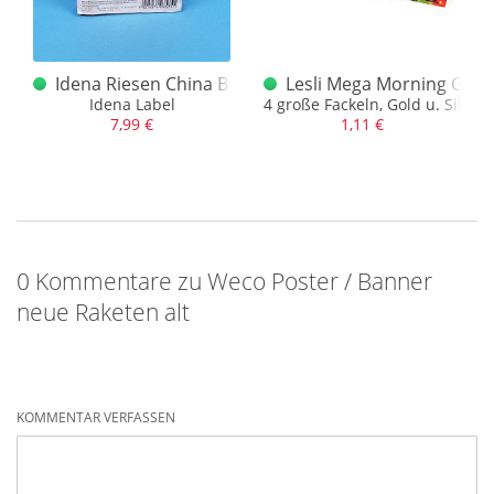
ts Feuerwerk Knaller
Idena Riesen China Böller D "Neue"
Lesli Mega Morning Glor
euerwerk" mit Knaller
Idena Label
4 große Fackeln, Gold u. Silber
7,99 €
1,11 €
0 Kommentare zu Weco Poster / Banner
neue Raketen alt
KOMMENTAR VERFASSEN