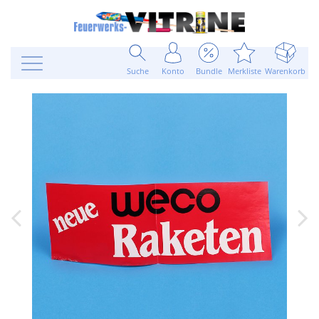
Suche
Konto
Bundle
Merkliste
Warenkorb