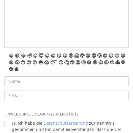
😀
😆
😂
🤣
😊
😇
😉
😍
😘
😜
🤑
🤗
🤓
😎
🤡
🤠
😟
😕
😖
😫
😩
😤
😠
😡
😲
😳
😱
😴
🙄
🤔
🤥
🤮
🤧
😷
🤩
🥱
🤬
💩
👻
💀
👽
🎃
EINWILLIGUNGSERKLÄRUNG DATENSCHUTZ
Ja, ich habe die
Datenschutzerklärung
zur Kenntnis
genommen und bin damit einverstanden, dass die von