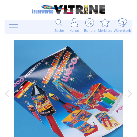
Suche
Konto
Bundle
Merkliste
Warenkorb