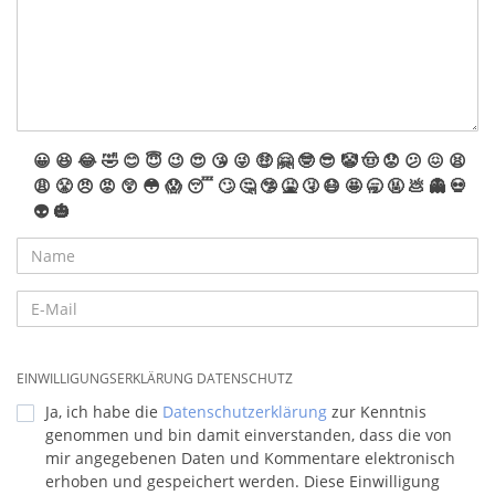
😀
😆
😂
🤣
😊
😇
😉
😍
😘
😜
🤑
🤗
🤓
😎
🤡
🤠
😟
😕
😖
😫
😩
😤
😠
😡
😲
😳
😱
😴
🙄
🤔
🤥
🤮
🤧
😷
🤩
🥱
🤬
💩
👻
💀
👽
🎃
EINWILLIGUNGSERKLÄRUNG DATENSCHUTZ
Ja, ich habe die
Datenschutzerklärung
zur Kenntnis
genommen und bin damit einverstanden, dass die von
mir angegebenen Daten und Kommentare elektronisch
erhoben und gespeichert werden. Diese Einwilligung