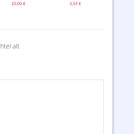
20,00 €
3,33 €
7,99
tel alt