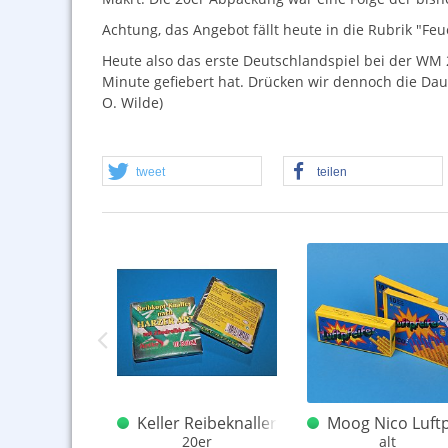
Achtung, das Angebot fällt heute in die Rubrik "Fe
Heute also das erste Deutschlandspiel bei der WM 20
Minute gefiebert hat. Drücken wir dennoch die Daum
O. Wilde)
tweet
teilen
tel Feuerkreise 20er
Keller Reibeknaller nach Harzer Art 20er a
Moog Nico Luftp
er: Feistel
20er
alt