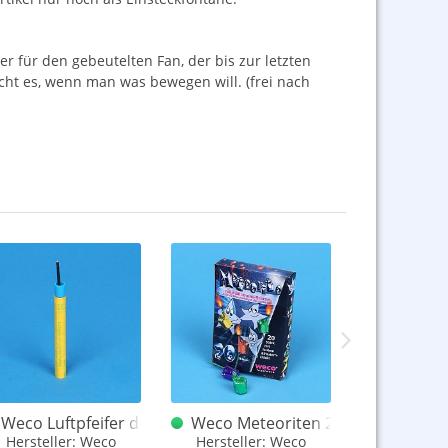
er für den gebeutelten Fan, der bis zur letzten
cht es, wenn man was bewegen will. (frei nach
ilber Plastik
Weco Luftpfeifer dt. mit altem Logo
Weco Meteoriten 20er alte Versio
Nico L
bleiben, ggf. Email
Hersteller: Weco
Hersteller: Weco
schlanke 