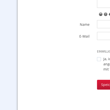
😀
😆
Name
E-Mail
EINWILL
Ja, 
ang
mit
Spei