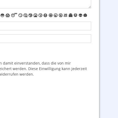
😳
😱
😴
🙄
🤔
🤥
🤮
🤧
😷
🤩
🥱
🤬
💩
👻
💀
👽
🎃
damit einverstanden, dass die von mir
hert werden. Diese Einwilligung kann jederzeit
iderrufen werden.