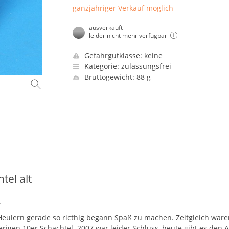
ganzjähriger Verkauf möglich
ausverkauft
leider nicht mehr verfügbar
Gefahrgutklasse: keine
Kategorie: zulassungsfrei
Bruttogewicht: 88 g
tel alt
.
k-Heulern gerade so ricthig begann Spaß zu machen. Zeitgleich war
igen 10er Schachtel. 2007 war leider Schluss, heute gibt es den Ar