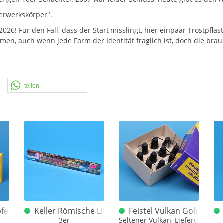
uerwerkskörper".
26! Für den Fall, dass der Start misslingt, hier einpaar Trostpflast
en, auch wenn jede Form der Identität fraglich ist, doch die brau
teilen
ltes VPI
feifer 10er Schachtel
Keller Römische Lichter 20er - 3er Schachtel 2000
Feistel Vulkan Gold und S
3er
Seltener Vulkan, Lieferung frei