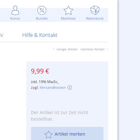
Werbung
 Jahr
are Artikel
Best of Sommeraktionen!
Widerrufsbelehrung
rk
Carl
 Bengalhölzer
fen
bende
Sommerpreise u.v.m.
AGB
otechnik
Konto
Bundle
Merkliste
Warenkorb
nd Attrappen
nehmigung
ste
Blitzschnell...
Kontaktformular
RS Pirotecnia
 und Pistolen
erwerk
& -gebiete
Über uns
werk
Alpha
iv
Hilfe & Kontakt
voriger Artikel
nächster Artikel
9,99 €
inkl. 19% MwSt.,
zzgl.
Versandkosten
Der Artikel ist zur Zeit nicht
bestellbar.
Artikel merken