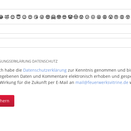
😂
🤣
😊
😇
😉
😍
😘
😜
🤑
🤗
🤓
😎
🤡
🤠
😟
😕
😖
😫
😩
😤
😠
😡
😲
IGUNGSERKLÄRUNG DATENSCHUTZ
ich habe die
Datenschutzerklärung
zur Kenntnis genommen und bin 
egebenen Daten und Kommentare elektronisch erhoben und gespeic
 Wirkung für die Zukunft per E-Mail an
mail@feuerwerksvitrine.de
w
chern