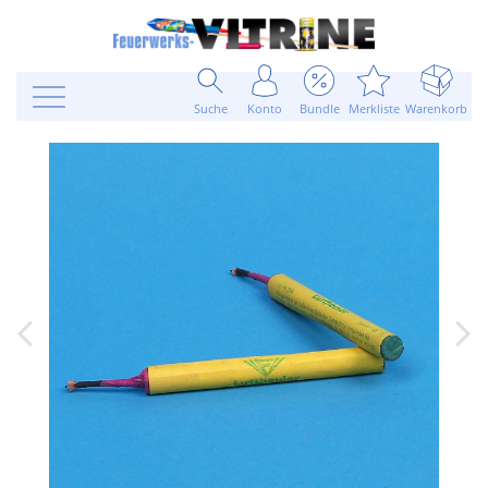
Suche
Konto
Bundle
Merkliste
Warenkorb