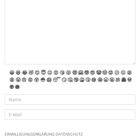
😀
😆
😂
🤣
😊
😇
😉
😍
😘
😜
🤑
🤗
🤓
😎
🤡
🤠
😟
😕
😖
😫
😩
😤
😠
😡
😲
😳
😱
😴
🙄
🤔
🤥
🤮
🤧
😷
🤩
🥱
🤬
💩
👻
💀
👽
🎃
EINWILLIGUNGSERKLÄRUNG DATENSCHUTZ