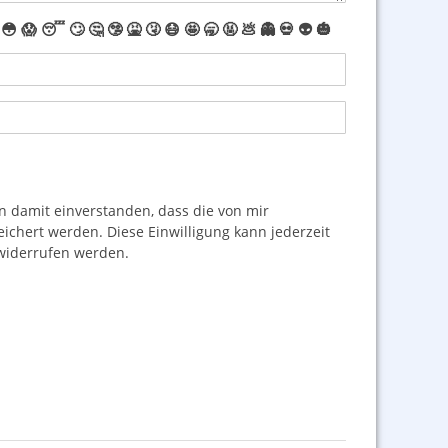
😳
😱
😴
🙄
🤔
🤥
🤮
🤧
😷
🤩
🥱
🤬
💩
👻
💀
👽
🎃
damit einverstanden, dass die von mir
hert werden. Diese Einwilligung kann jederzeit
iderrufen werden.