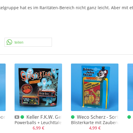
kelgruppe hat es im Raritäten-Bereich nicht ganz leicht. Aber mit e
teilen
n Blister 90er Jahre (gezacktes Logo)
Keller F.K.W. Geistertanz Blister
Weco Scherz - Sortiment
Powerballs + Leuchttaler
Blisterkarte mit Zauberwürmern
6,99 €
4,99 €