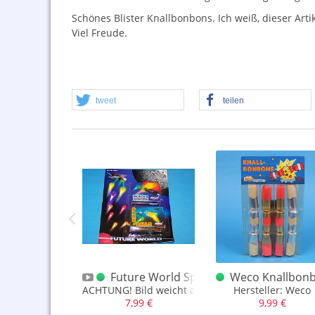
Schönes Blister Knallbonbons. Ich weiß, dieser Arti
Viel Freude.
tweet
teilen
onbons Konvolut 4er
ilberhütte Knallbonbons Schachtel Franz. Blatt
Future World Space Disk 4er Blister
Weco Knallbonbo
ilberhütte (Harz)
ACHTUNG! Bild weicht ab! Bitte lesen
Hersteller: Weco
,99 €
7,99 €
9,99 €