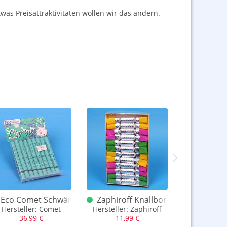
twas Preisattraktivitäten wollen wir das ändern.
 - Blister Zauberwürmer
Eco Comet Schwärmer A Blister 9 Stück
Zaphiroff Knallbonbons 12er Box a
Keller H
, Scherzartikel
Hersteller: Comet
Hersteller: Zaphiroff
Hersteller
36,99 €
11,99 €
6,99