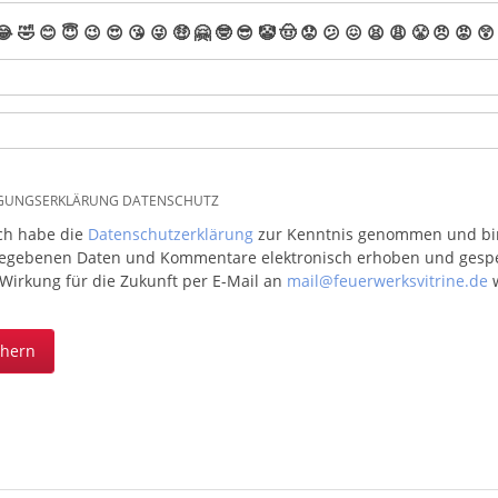
😂
🤣
😊
😇
😉
😍
😘
😜
🤑
🤗
🤓
😎
🤡
🤠
😟
😕
😖
😫
😩
😤
😠
😡
😲
IGUNGSERKLÄRUNG DATENSCHUTZ
ich habe die
Datenschutzerklärung
zur Kenntnis genommen und bin 
egebenen Daten und Kommentare elektronisch erhoben und gespeic
 Wirkung für die Zukunft per E-Mail an
mail@feuerwerksvitrine.de
w
chern