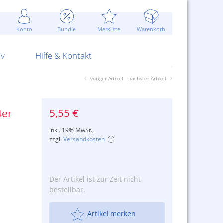
Werbung
 Jahr
are Artikel
Best of Sommeraktionen!
Widerrufsbelehrung
rk
Carl
 Bengalhölzer
fen
bende
Sommerpreise u.v.m.
AGB
otechnik
Konto
Bundle
Merkliste
Warenkorb
nd Attrappen
nehmigung
ste
Blitzschnell...
Kontaktformular
RS Pirotecnia
 und Pistolen
erwerk
& -gebiete
Über uns
werk
Alpha
iv
Hilfe & Kontakt
voriger Artikel
nächster Artikel
5,55 €
4er
inkl. 19% MwSt.,
zzgl.
Versandkosten
Der Artikel ist zur Zeit nicht
bestellbar.
Artikel merken