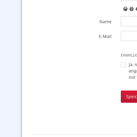
😀
😆
Name
E-Mail
EINWILL
Ja, 
ang
mit
Spei