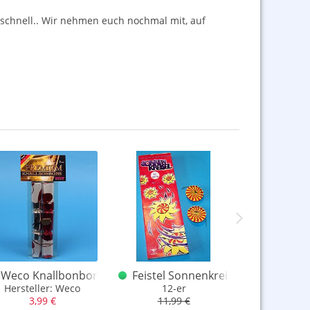
 schnell.. Wir nehmen euch nochmal mit, auf
hachtel / einzeln
Weco Knallbonbons Blisterset 2er Made in Gemany alt
Feistel Sonnenkreisel 12er
Nico Sil
rvögel aus alten Tagen
Hersteller: Weco
12-er
Made for Sil
3,99 €
11,99 €
11,9