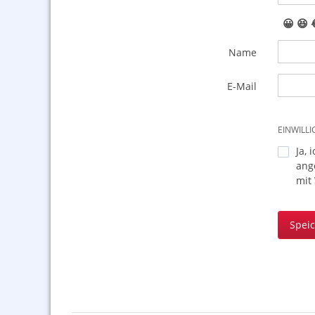
😀
😆
Name
E-Mail
EINWILL
Ja, 
ang
mit
Spei