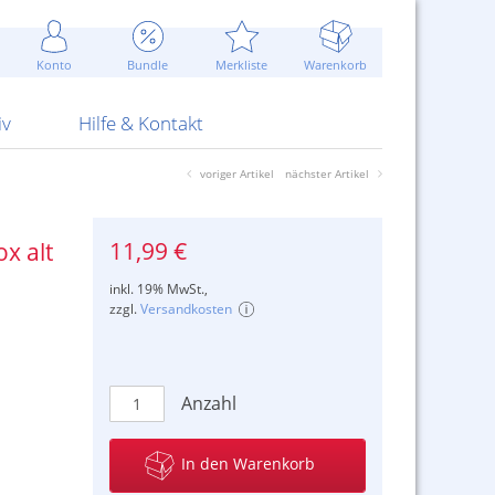
Werbung
 Jahr
are Artikel
Best of Sommeraktionen!
Widerrufsbelehrung
rk
Carl
 Bengalhölzer
fen
bende
Sommerpreise u.v.m.
AGB
otechnik
Konto
Bundle
Merkliste
Warenkorb
nd Attrappen
nehmigung
ste
Blitzschnell...
Kontaktformular
RS Pirotecnia
 und Pistolen
erwerk
& -gebiete
Über uns
werk
Alpha
iv
Hilfe & Kontakt
voriger Artikel
nächster Artikel
11,99 €
x alt
inkl. 19% MwSt.,
zzgl.
Versandkosten
Anzahl
In den Warenkorb