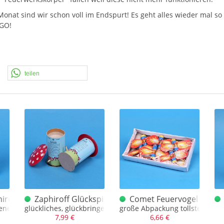
at sind wir schon voll im Endspurt! Es geht alles wieder mal so
GO
!
teilen
nvolut 4er
hiroff Leuchtturm
Zaphiroff Glückspilz alt
Comet Feuervogel 12er Sc
enes Tischfeuerwerk
glückliches, glückbringendes Tischfeuerwerk (giftig?)
große Abpackung tollster Feue
7,99 €
6,66 €