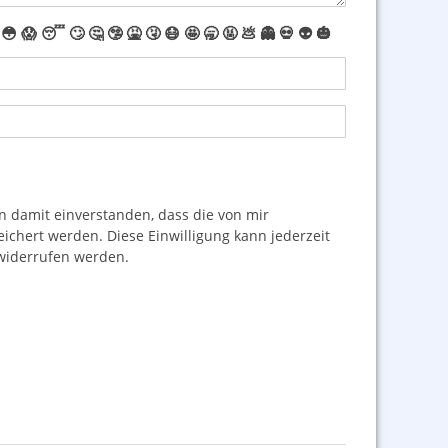
😳
😱
😴
🙄
🤔
🤥
🤮
🤧
😷
🤩
🥱
🤬
💩
👻
💀
👽
🎃
damit einverstanden, dass die von mir
hert werden. Diese Einwilligung kann jederzeit
iderrufen werden.