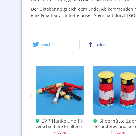
Der Oktober neigt sich dem Ende. Ab kommenden Mon
eine Finaltour, ich hoffe unser Atem hält durch!
GO
tweet
teilen
off Bruchpilot Motorradhelm Tischfeuerwerk
EVP Hanke und Rieckert Knallbonbons Ko
Silberhütte Zap
ischfeuerwerk mit Motorradhelm
verschiedene Knallbonbons
besonderes und selt
,00 €
4,99 €
11,99 €