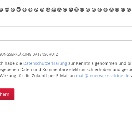
😂
🤣
😊
😇
😉
😍
😘
😜
🤑
🤗
🤓
😎
🤡
🤠
😟
😕
😖
😫
😩
😤
😠
😡
😲
IGUNGSERKLÄRUNG DATENSCHUTZ
ich habe die
Datenschutzerklärung
zur Kenntnis genommen und bin 
egebenen Daten und Kommentare elektronisch erhoben und gespeic
 Wirkung für die Zukunft per E-Mail an
mail@feuerwerksvitrine.de
w
chern