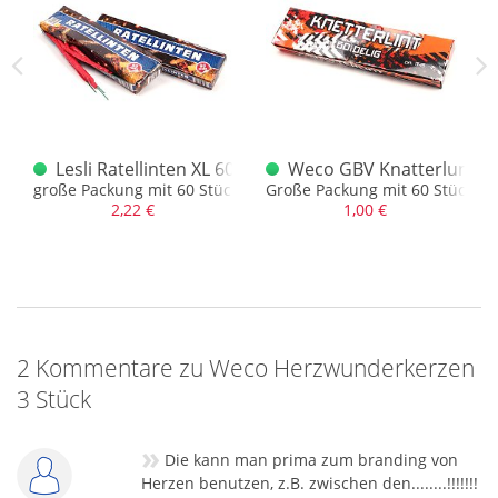
Knallerbsen 60 Stück
Lesli Ratellinten XL 60 Stück
Weco GBV Knatterlunten 6
t.
große Packung mit 60 Stück
Große Packung mit 60 Stück
2,22 €
1,00 €
2 Kommentare zu Weco Herzwunderkerzen
3 Stück
»
Die kann man prima zum branding von
Herzen benutzen, z.B. zwischen den........!!!!!!!