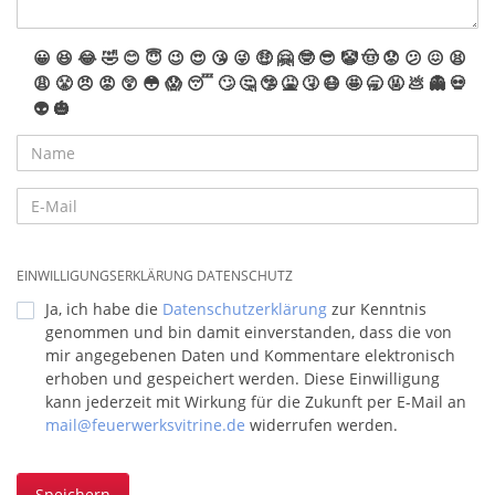
😀
😆
😂
🤣
😊
😇
😉
😍
😘
😜
🤑
🤗
🤓
😎
🤡
🤠
😟
😕
😖
😫
😩
😤
😠
😡
😲
😳
😱
😴
🙄
🤔
🤥
🤮
🤧
😷
🤩
🥱
🤬
💩
👻
💀
👽
🎃
EINWILLIGUNGSERKLÄRUNG DATENSCHUTZ
Ja, ich habe die
Datenschutzerklärung
zur Kenntnis
genommen und bin damit einverstanden, dass die von
mir angegebenen Daten und Kommentare elektronisch
erhoben und gespeichert werden. Diese Einwilligung
kann jederzeit mit Wirkung für die Zukunft per E-Mail an
mail@feuerwerksvitrine.de
widerrufen werden.
Speichern