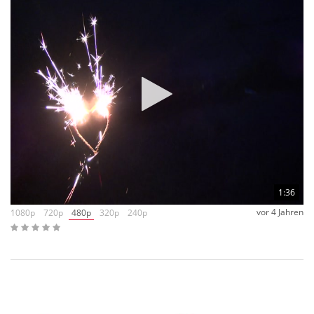
1:36
vor 4 Jahren
1080p
720p
480p
320p
240p