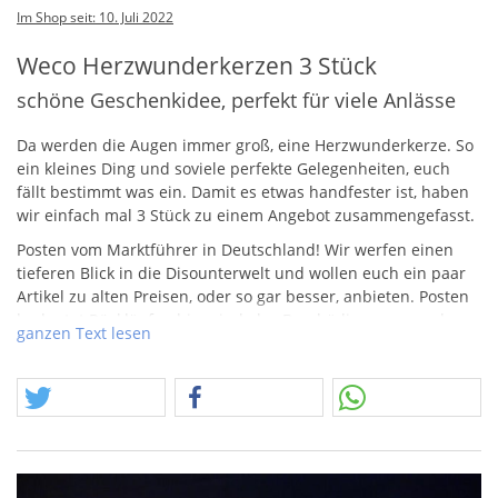
Im Shop seit: 10. Juli 2022
Weco Herzwunderkerzen 3 Stück
schöne Geschenkidee, perfekt für viele Anlässe
Da werden die Augen immer groß, eine Herzwunderkerze. So
ein kleines Ding und soviele perfekte Gelegenheiten, euch
fällt bestimmt was ein. Damit es etwas handfester ist, haben
wir einfach mal 3 Stück zu einem Angebot zusammengefasst.
Posten vom Marktführer in Deutschland! Wir werfen einen
tieferen Blick in die Disounterwelt und wollen euch ein paar
Artikel zu alten Preisen, oder so gar besser, anbieten. Posten
bedeutet Rückläufer, hier sind also Beschädigungen an den
ganzen Text lesen
Verpackungen möglich und es kann bei Sortimenten und Sets
im Allgemeinen vorkommen, das einzelne Artikel fehlen. Bei
Raketen Sortimenten können z.b. Raketen fehlen, wenn das
so ist, weisen wir nochmal extra darauf hin.
2019 heißt die Zahl um die es geht! Die Artikel stammen in
der Regel aus diesem Jahr und preislich orientieren wir uns
daran. Wir wünsche viel Spaß!