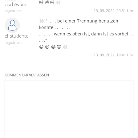
«
🤣 🤣 🤣
zisch!wumm!peng!
13. 09. 2022, 20:31 Uhr
registriert
»
". . . . bei einer Trennung benutzen
könnte . . . . . . .
. . . . . . wenn es oben ist, dann ist es vorbei . .
el_studente
. . ."
registriert
«
😀 😆 😂 🤣
13. 09. 2022, 19:41 Uhr
KOMMENTAR VERFASSEN