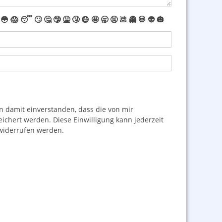
😳
😱
😴
🙄
🤔
🤥
🤮
🤧
😷
🤩
🥱
🤬
💩
👻
💀
👽
🎃
damit einverstanden, dass die von mir
hert werden. Diese Einwilligung kann jederzeit
iderrufen werden.