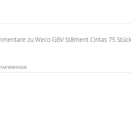
mentare zu Weco GBV St8ment Cintas 75 Stüc
AR VERFASSEN