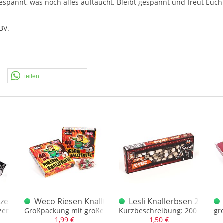
espannt, was noch alles auftaucht. Bleibt gespannt und freut Euch
BV
.
teilen
zen XXL 70 cm 50 Stück Box
Weco Riesen Knallteufel Groß 2 x 20 Stück
Lesli Knallerbsen 200 St
en in einer Box
Großpackung mit großen Knallerbsen, 40 Stück
Kurzbeschreibung: 200 Stück
gr
1,99 €
1,50 €