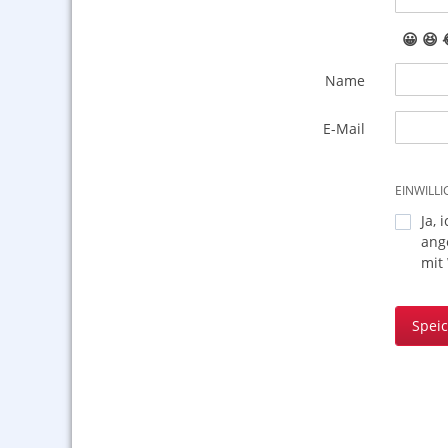
😀
😆
Name
E-Mail
EINWILL
Ja, 
ang
mit
Spei