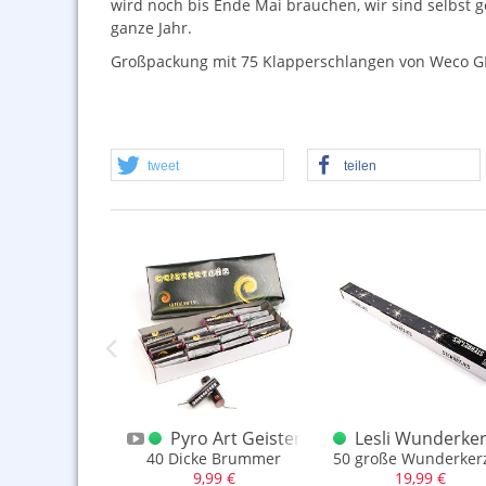
wird noch bis Ende Mai brauchen, wir sind selbst g
ganze Jahr.
Großpackung mit 75 Klapperschlangen von Weco
G
tweet
teilen
k Sonderposten F1
 XXL Knallerbsen Box 50 Stück
Pyro Art Geistertanz 40 Stück
Lesli Wunderker
ller aus Holland kommt
onbridge
40 Dicke Brummer
50 große Wunderkerz
,99 €
9,99 €
19,99 €