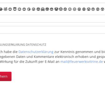
😂
🤣
😊
😇
😉
😍
😘
😜
🤑
🤗
🤓
😎
🤡
🤠
😟
😕
😖
😫
😩
😤
😠
😡
😲
IGUNGSERKLÄRUNG DATENSCHUTZ
ich habe die
Datenschutzerklärung
zur Kenntnis genommen und bin 
egebenen Daten und Kommentare elektronisch erhoben und gespeic
 Wirkung für die Zukunft per E-Mail an
mail@feuerwerksvitrine.de
w
chern