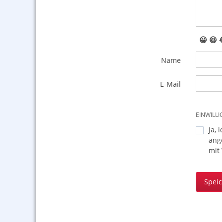
😀
😆
Name
E-Mail
EINWILL
Ja, 
ang
mit
Spei