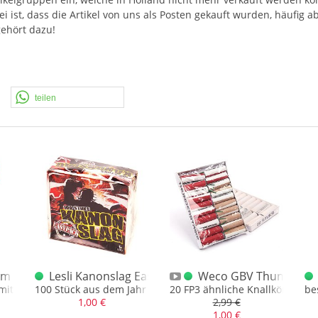
 ist, dass die Artikel von uns als Posten gekauft wurden, häufig a
gehört dazu!
teilen
 Riesen Knallsortiment
Lesli Kanonslag Easy Pack 100
Weco GBV Thunder Str
mit 100 Teilen und einer Knallkette
100 Stück aus dem Jahr 2018
20 FP3 ähnliche Knallkörper, völ
be
1,00 €
2,99 €
1,00 €