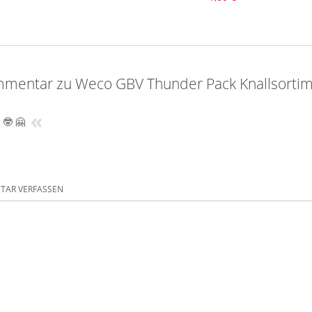
mentar zu Weco GBV Thunder Pack Knallsorti
«
 🤓 🤗
AR VERFASSEN