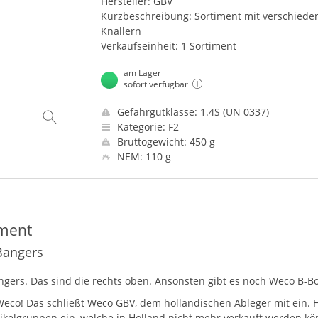
Hersteller: GBV
Kurzbeschreibung: Sortiment mit verschiede
Knallern
Verkaufseinheit: 1 Sortiment
am Lager
sofort verfügbar
Gefahrgutklasse: 1.4S (UN 0337)
Kategorie: F2
Bruttogewicht: 450 g
NEM: 110 g
iment
Bangers
ngers. Das sind die rechts oben. Ansonsten gibt es noch Weco B-B
Weco! Das schließt Weco
GBV
, dem hölländischen Ableger mit ein.
ikelgruppen ein, welche in Holland nicht mehr verkauft werden kön