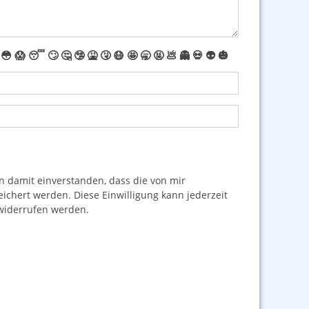
😳
😱
😴
🙄
🤔
🤥
🤮
🤧
😷
🤩
🥱
🤬
💩
👻
💀
👽
🎃
damit einverstanden, dass die von mir
hert werden. Diese Einwilligung kann jederzeit
iderrufen werden.