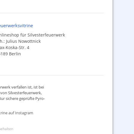
euerwerksvitrine
lineshop für Silvesterfeuerwerk
h.: Julius Nowottnick
x-Koska-Str. 4
189 Berlin
werk verfallen ist, ist bei
d von
Silvesterfeuerwerk
,
ur sichere geprüfte Pyro-
rine auf Instagram
rbehalten