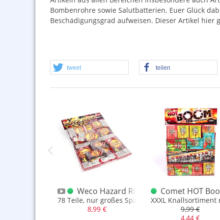
Bombenrohre sowie Salutbatterien. Euer Glück dabei
Beschädigungsgrad aufweisen. Dieser Artikel hier 
tweet
teilen
BV Black Hawk Thunder
Weco Hazard Riesen Knallsortiment
Comet HOT Boom
 einem China Böller B
e Knaller in einer China Böller B Größe
78 Teile, nur großes Spaß!
XXXL Knallsortiment 
,99 €
8,99 €
9,99 €
4,44 €