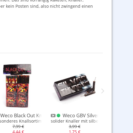
ber kein Posten sind, also nicht zwingend einen
ike
Weco Black Out Knallsortiment
Weco GBV Silver Thunder
Weco Böl
lig Legal, kein Polenböller
sonderes Knallsortiment mit dem alten Corsair Piraten
solider Knaller mit silberner Effektlunte
Neue Aufmach
7,99 €
3,99 €
3,99
4,44 €
1,75 €