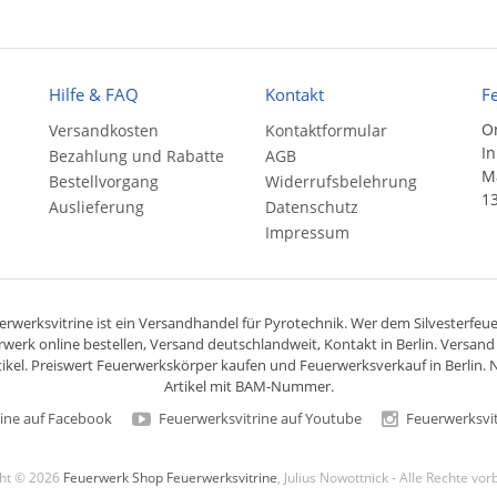
Hilfe & FAQ
Kontakt
F
On
Versandkosten
Kontaktformular
In
Bezahlung und Rabatte
AGB
Ma
Bestellvorgang
Widerrufsbelehrung
13
Auslieferung
Datenschutz
Impressum
rwerksvitrine ist ein
Versandhandel
für
Pyrotechnik
. Wer dem Silvesterfeuer
rwerk online bestellen,
Versand deutschlandweit
, Kontakt in Berlin. Versan
ikel. Preiswert
Feuerwerkskörper
kaufen und Feuerwerksverkauf in Berlin. N
Artikel mit BAM-Nummer.
ine auf Facebook
Feuerwerksvitrine auf Youtube
Feuerwerksvit
ght © 2026
Feuerwerk Shop Feuerwerksvitrine
, Julius Nowottnick - Alle Rechte vo