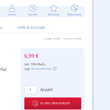
Werbung
 Jahr
are Artikel
Best of Sommeraktionen!
Widerrufsbelehrung
rk
Carl
 Bengalhölzer
fen
bende
Sommerpreise u.v.m.
AGB
otechnik
Konto
Bundle
Merkliste
Warenkorb
nd Attrappen
nehmigung
ste
Blitzschnell...
Kontaktformular
RS Pirotecnia
 und Pistolen
erwerk
& -gebiete
Über uns
werk
Alpha
iv
Hilfe & Kontakt
voriger Artikel
nächster Artikel
6,99 €
inkl. 19% MwSt.,
rful
zzgl.
Versandkosten
Anzahl
In den Warenkorb