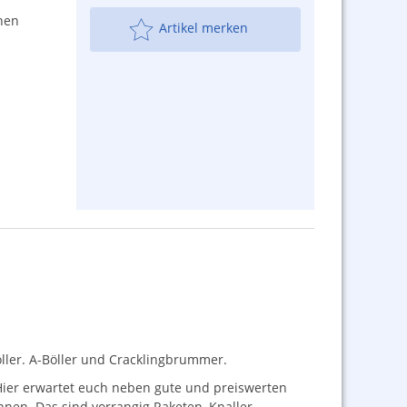
nen
Artikel merken
öller. A-Böller und Cracklingbrummer.
 Hier erwartet euch neben gute und preiswerten
nen. Das sind vorrangig Raketen, Knaller,