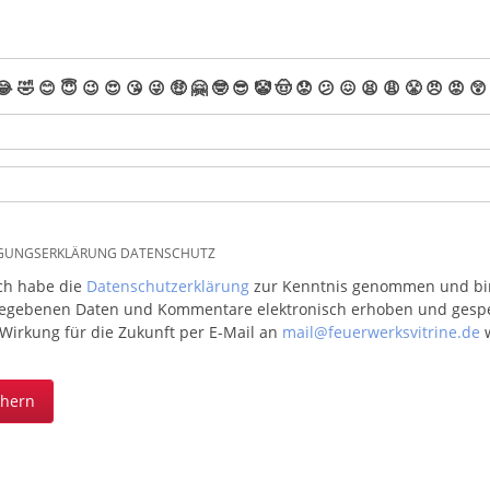
😂
🤣
😊
😇
😉
😍
😘
😜
🤑
🤗
🤓
😎
🤡
🤠
😟
😕
😖
😫
😩
😤
😠
😡
😲
IGUNGSERKLÄRUNG DATENSCHUTZ
ich habe die
Datenschutzerklärung
zur Kenntnis genommen und bin 
egebenen Daten und Kommentare elektronisch erhoben und gespeic
 Wirkung für die Zukunft per E-Mail an
mail@feuerwerksvitrine.de
w
chern