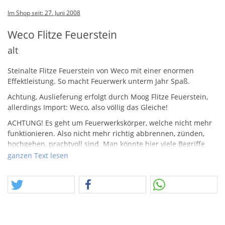
Im Shop seit: 27. Juni 2008
Weco Flitze Feuerstein
alt
Steinalte Flitze Feuerstein von Weco mit einer enormen
Effektleistung. So macht Feuerwerk unterm Jahr Spaß.
Achtung, Auslieferung erfolgt durch Moog Flitze Feuerstein,
allerdings Import: Weco, also völlig das Gleiche!
ACHTUNG
! Es geht um Feuerwerkskörper, welche nicht mehr
funktionieren. Also nicht mehr richtig abbrennen, zünden,
hochgehen, prachtvoll sind. Man könnte hier viele Begriffe
finden, die beschreiben, welche Einschränkung zur
ganzen Text lesen
Verkäuflichkeit führen. Feuerwerkskörper, die nicht mehr
richtig funktionieren, sind nicht gleich zu setzen mit Dummys
oder Attrappen im eigentlich Sinne. Ein Beispiel – Ein
Tischfeuerwerk, dieses von der Pyrowatte befreit funktioniert
schlicht nicht mehr. Eine Rakete, ohne tragfähigen Treiber,
sieht immer noch schön aus, brennen tut da aber nix mehr.