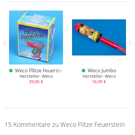
Feuerwerkskörper können also auf unterschiedlichste Weise
ihre explosive Eigenschaft verlieren. Wer im einzelnen dazu
Fragen hat, kann uns gerne schreiben.
vulkan
Weco Fllitze Feuerstein 90er Jahre Logo Display
Weco Jumbo
Hersteller: Weco
Hersteller: Weco
39,00 €
16,99 €
15 Kommentare zu Weco Flitze Feuerstein