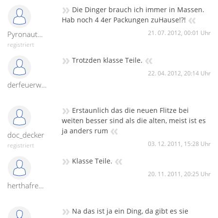
»
Die Dinger brauch ich immer in Massen.
«
Hab noch 4 4er Packungen zuHause!?!
21. 07. 2012, 00:01 Uhr
PyronautGruzi
registriert
»
«
Trotzden klasse Teile.
22. 04. 2012, 20:14 Uhr
derfeuerwerktester
»
Erstaunlich das die neuen Flitze bei
weiten besser sind als die alten, meist ist es
«
ja anders rum
doc_decker
03. 12. 2011, 15:28 Uhr
registriert
»
«
Klasse Teile.
20. 11. 2011, 20:25 Uhr
herthafreundsoltau
»
Na das ist ja ein Ding, da gibt es sie