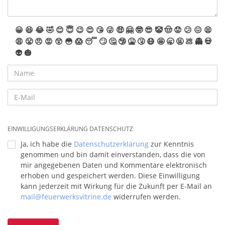
😀
😆
😂
🤣
😊
😇
😉
😍
😘
😜
🤑
🤗
🤓
😎
🤡
🤠
😟
😕
😖
😫
😩
😤
😠
😡
😲
😳
😱
😴
🙄
🤔
🤥
🤮
🤧
😷
🤩
🥱
🤬
💩
👻
💀
👽
🎃
EINWILLIGUNGSERKLÄRUNG DATENSCHUTZ
Ja, ich habe die
Datenschutzerklärung
zur Kenntnis
genommen und bin damit einverstanden, dass die von
mir angegebenen Daten und Kommentare elektronisch
erhoben und gespeichert werden. Diese Einwilligung
kann jederzeit mit Wirkung für die Zukunft per E-Mail an
mail@feuerwerksvitrine.de
widerrufen werden.