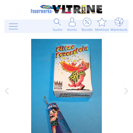
Suche
Konto
Bundle
Merkliste
Warenkorb