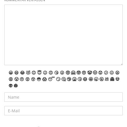
😀
😆
😂
🤣
😊
😇
😉
😍
😘
😜
🤑
🤗
🤓
😎
🤡
🤠
😟
😕
😖
😫
😩
😤
😠
😡
😲
😳
😱
😴
🙄
🤔
🤥
🤮
🤧
😷
🤩
🥱
🤬
💩
👻
💀
👽
🎃