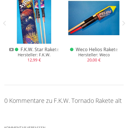
Zukunft für uns bereit hält.
 Yo
F.K.W. Star Rakete
Weco Helios Rakete
Hersteller: F.K.W.
Hersteller: Weco
12,99 €
20,00 €
0 Kommentare zu F.K.W. Tornado Rakete alt
KOMMENTAR VERFASSEN