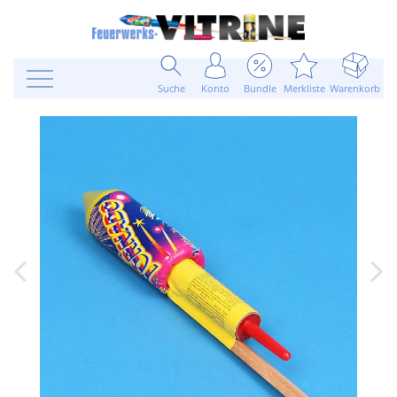
Suche
Konto
Bundle
Merkliste
Warenkorb