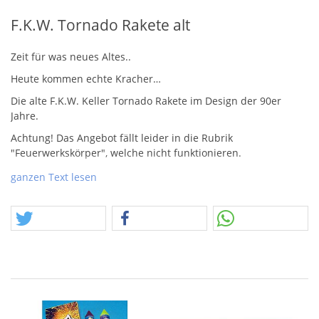
F.K.W. Tornado Rakete alt
Zeit für was neues Altes..
Heute kommen echte Kracher…
Die alte F.K.W. Keller Tornado Rakete im Design der 90er
Jahre.
Achtung! Das Angebot fällt leider in die Rubrik
"Feuerwerkskörper", welche nicht funktionieren.
17.06.26
ganzen Text lesen
Freunde des täglichen Besuchens unserer Seite. Oft stelle ich
mir vor, wie immer die selben 5 meine fast täglichen Worte,
irgendwo versteckt, verfolgen. Warum nicht einfach Standard-
Ki-generierten Texte verwenden? Weil das kein Spaß macht,
weil es nicht echt ist, weil das jeder kann, und hoffentlich
bald keinen mehr interessiert. Im Gegenzug wird es immer
schwierige diesen Fake zu erkennen. Daher hoffe ich, das
euch die oft fehlerdurchtränkten Worte bei uns besser
gefallen, als das ewig immer Gleiche, was eben diese Art der