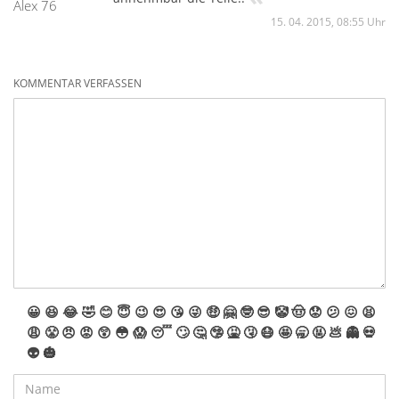
Alex 76
15. 04. 2015, 08:55 Uhr
KOMMENTAR VERFASSEN
😀
😆
😂
🤣
😊
😇
😉
😍
😘
😜
🤑
🤗
🤓
😎
🤡
🤠
😟
😕
😖
😫
😩
😤
😠
😡
😲
😳
😱
😴
🙄
🤔
🤥
🤮
🤧
😷
🤩
🥱
🤬
💩
👻
💀
👽
🎃