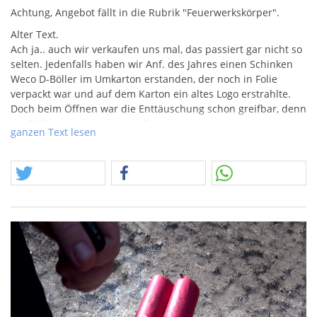
Achtung, Angebot fällt in die Rubrik "Feuerwerkskörper".
Alter Text.
Ach ja.. auch wir verkaufen uns mal, das passiert gar nicht so
selten. Jedenfalls haben wir Anf. des Jahres einen Schinken
Weco D-Böller im Umkarton erstanden, der noch in Folie
verpackt war und auf dem Karton ein altes Logo erstrahlte.
Doch beim Öffnen war die Enttäuschung schon greifbar, denn
die Böllerpäckchen hatten alle schon ein neueres Logo.
ganzen Text lesen
Verdammt, was haben die da nur wieder verpackt, lediglich in
der Corsair-Schleife ist noch das alte Logo zu finden. Nach
dem ersten Schock, gefielen mir die Teile dann aber doch ein
wenig, der Weco-Schriftzug auf den Böllern selbst ist recht
interessant, sie sind auch noch etwas besser verarbeitet, und
knallen können sie gut.
Also gut, nicht der erhoffte Fund aber trotzdem besser als
nichts.