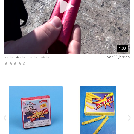
1:03
vor 11 Jahren
720p
480p
320p
240p