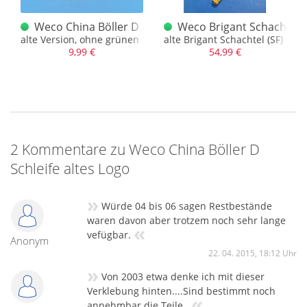
ltes Logo / 90er Böller
Weco China Böller D altes Logo / 90er Böller
Weco Brigant Schachtel 20
alte Version, ohne grünen Punkt auf dem Cover
alte Brigant Schachtel (SF) in Ge
9,99 €
54,99 €
2 Kommentare zu Weco China Böller D
Schleife altes Logo
»
Würde 04 bis 06 sagen Restbestände
waren davon aber trotzem noch sehr lange
«
vefügbar.
Anonym
22. 04. 2015, 18:12 Uhr
»
Von 2003 etwa denke ich mit dieser
Verklebung hinten....Sind bestimmt noch
«
annehmbar die Teile..