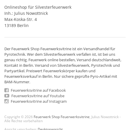
Onlineshop für Silvesterfeuerwerk
Inh.: Julius Nowottnick
Max-Koska-Str. 4
13189 Berlin
Der
Feuerwerk Shop
Feuerwerksvitrine ist ein
Versandhandel
für
Pyrotechnik
. Wer dem Silvesterfeuerwerk verfallen ist, ist bei uns
genau richtig. Feuerwerk online bestellen,
Versand deutschlandweit
,
Kontakt in Berlin. Versand von
Silvesterfeuerwerk
,
Pyrotechnik
und
Partyartikel. Preiswert
Feuerwerkskörper
kaufen und
Feuerwerksverkauf in Berlin. Nur sichere geprüfte Pyro-Artikel mit
BAM-Nummer.
Feuerwerksvitrine auf Facebook
Feuerwerksvitrine auf Youtube
Feuerwerksvitrine auf Instagram
Copyright © 2026
Feuerwerk Shop Feuerwerksvitrine
, Julius Nowottnick -
Alle Rechte vorbehalten
Ansicht umschalten:
Desktopansicht