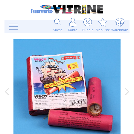
Suche
Konto
Bundle
Merkliste
Warenkorb