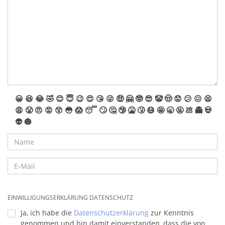
😀
😆
😂
🤣
😊
😇
😉
😍
😘
😜
🤑
🤗
🤓
😎
🤡
🤠
😟
😕
😖
😫
😩
😤
😠
😡
😲
😳
😱
😴
🙄
🤔
🤥
🤮
🤧
😷
🤩
🥱
🤬
💩
👻
💀
👽
🎃
EINWILLIGUNGSERKLÄRUNG DATENSCHUTZ
Ja, ich habe die
Datenschutzerklärung
zur Kenntnis
genommen und bin damit einverstanden, dass die von