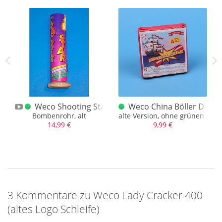
ltes Logo
ltes Logo / 90er Böller
Weco Shooting Star altes Logo
Weco China Böller D altes
Bombenrohr, alt
alte Version, ohne grünen Pun
14,99 €
9,99 €
3 Kommentare zu Weco Lady Cracker 400
(altes Logo Schleife)