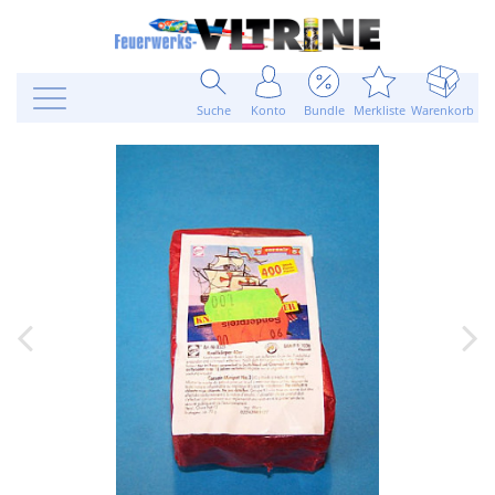
Suche
Konto
Bundle
Merkliste
Warenkorb