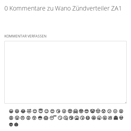
0 Kommentare zu Wano Zündverteiler ZA1
KOMMENTAR VERFASSEN
😀
😆
😂
🤣
😊
😇
😉
😍
😘
😜
🤑
🤗
🤓
😎
🤡
🤠
😟
😕
😖
😫
😩
😤
😠
😡
😲
😳
😱
😴
🙄
🤔
🤥
🤮
🤧
😷
🤩
🥱
🤬
💩
👻
💀
👽
🎃