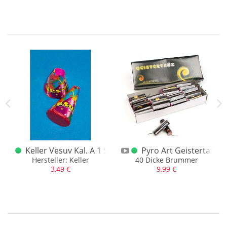
0 Stück
Keller Vesuv Kal. A 1 Stück alt
Pyro Art Geistertanz 4
k
Hersteller: Keller
40 Dicke Brummer
3,49 €
9,99 €