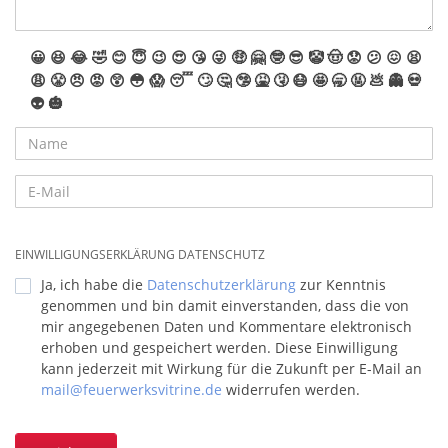
😀
😆
😂
🤣
😊
😇
😉
😍
😘
😜
🤑
🤗
🤓
😎
🤡
🤠
😟
😕
😖
😫
😩
😤
😠
😡
😲
😳
😱
😴
🙄
🤔
🤥
🤮
🤧
😷
🤩
🥱
🤬
💩
👻
💀
👽
🎃
EINWILLIGUNGSERKLÄRUNG DATENSCHUTZ
Ja, ich habe die
Datenschutzerklärung
zur Kenntnis
genommen und bin damit einverstanden, dass die von
mir angegebenen Daten und Kommentare elektronisch
erhoben und gespeichert werden. Diese Einwilligung
kann jederzeit mit Wirkung für die Zukunft per E-Mail an
mail@feuerwerksvitrine.de
widerrufen werden.