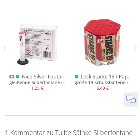
(5 Stück)
Nico Silver Foutain ( Silberfontäne ) 1 Stück
Lesli Starke 19 / Paparazz
gleißende Silberfontäne (Profi)
große 19 Schussbatterie mit Fi
1,25 €
6,49 €
1 Kommentar zu Tulite Säihke Silberfontäne