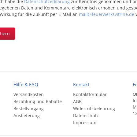
ich habe die
Datenschutzerklärung
zur Kenntnis genommen und bin 
egebenen Daten und Kommentare elektronisch erhoben und gespeic
 Wirkung für die Zukunft per E-Mail an
mail@feuerwerksvitrine.de
w
chern
Hilfe & FAQ
Kontakt
F
On
Versandkosten
Kontaktformular
In
Bezahlung und Rabatte
AGB
Ma
Bestellvorgang
Widerrufsbelehrung
13
Auslieferung
Datenschutz
Impressum