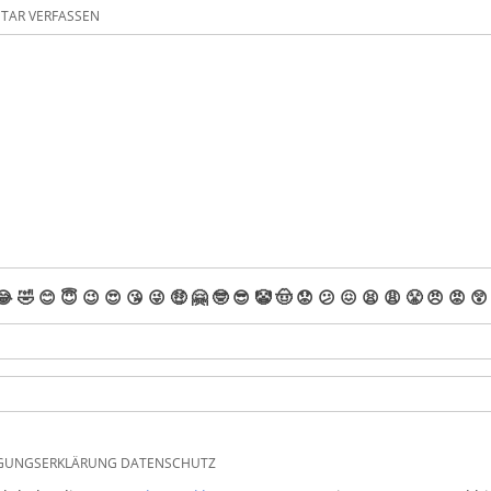
AR VERFASSEN
😂
🤣
😊
😇
😉
😍
😘
😜
🤑
🤗
🤓
😎
🤡
🤠
😟
😕
😖
😫
😩
😤
😠
😡
😲
IGUNGSERKLÄRUNG DATENSCHUTZ