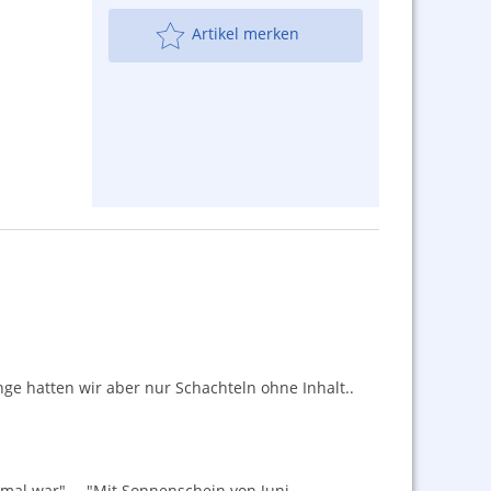
Artikel merken
ange hatten wir aber nur Schachteln ohne Inhalt..
nmal war"…. "Mit Sonnenschein von Juni –