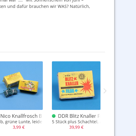
nken und dafür brauchen wir
WAS
? Natürlich,
scht sortiert
Nico Knallfrosch B Inhalt 3 Stück
DDR Blitz Knaller Filou 5 Stück Inha
Comet Ch
er D Böller oder andere
lb, grüne Lunte, leider nur noch 3 Stück, aber echt süß
5 Stück plus Schachtel, aber Achtung, Tex
kompl. gez
3,99 €
39,99 €
64,9
50,0