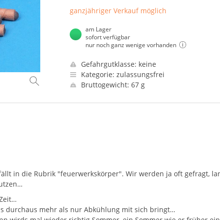
ganzjähriger Verkauf möglich
am Lager
sofort verfügbar
nur noch ganz wenige vorhanden
Gefahrgutklasse: keine
Kategorie: zulassungsfrei
Bruttogewicht: 67 g
ällt in die Rubrik "feuerwerkskörper". Wir werden ja oft gefragt, l
nutzen…
 Zeit…
was durchaus mehr als nur Abkühlung mit sich bringt…
nn wirds mal wieder richtig Sommer, ein Sommer wie er früher ei