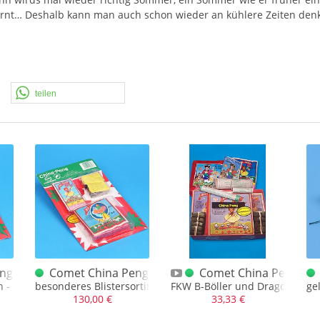
fernt… Deshalb kann man auch schon wieder an kühlere Zeiten de
teilen
0er
g Blister Bo Peep F.K.W. 80er
Comet China Peng Blister Bo Peep 80er
Comet China Peng gemi
r J.
n - Sortiment mit alten Böllern
besonderes Blistersortiment mit spannendem D-Böller
FKW B-Böller und Dragon Brang
ge
130,00 €
33,33 €