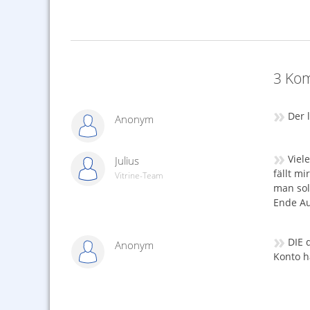
3 Kom
»
Der l
Anonym
»
Viel
Julius
fällt mi
Vitrine-Team
man sol
Ende Au
»
DIE 
Anonym
Konto h