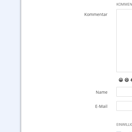
KOMMENT
Kommentar
😀
😆
Name
E-Mail
EINWILL