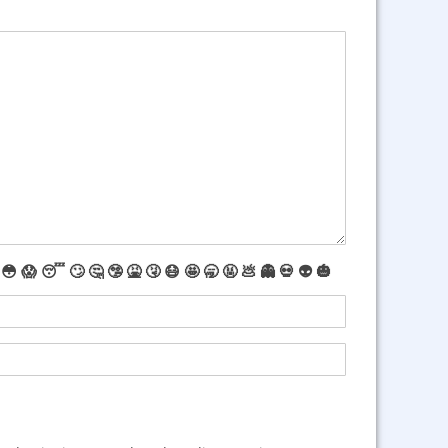
😳
😱
😴
🙄
🤔
🤥
🤮
🤧
😷
🤩
🥱
🤬
💩
👻
💀
👽
🎃