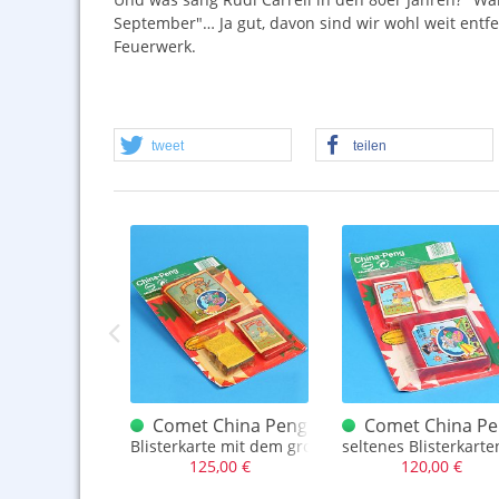
September"… Ja gut, davon sind wir wohl weit ent
Feuerwerk.
tweet
teilen
 Inhalt
igant Schachtel 20 Stück gelber Inhalt, altes Logo
Comet China Peng Blisterkarte Bo Peep 8
Comet China Pen
t Schachtel (SF) in Gelb, Inhalt violett
Blisterkarte mit dem grob gerasterten Bo Peep 80e
seltenes Blisterkarte
,99 €
125,00 €
120,00 €