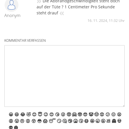
»
Die Abbrandgeschwindigkeit steht doch
auf der Tüte ? 1 Centimeter Pro Sekunde
«
steht drauf
Anonym
16. 11. 2024, 11:32 Uhr
KOMMENTAR VERFASSEN
😀
😆
😂
🤣
😊
😇
😉
😍
😘
😜
🤑
🤗
🤓
😎
🤡
🤠
😟
😕
😖
😫
😩
😤
😠
😡
😲
😳
😱
😴
🙄
🤔
🤥
🤮
🤧
😷
🤩
🥱
🤬
💩
👻
💀
👽
🎃