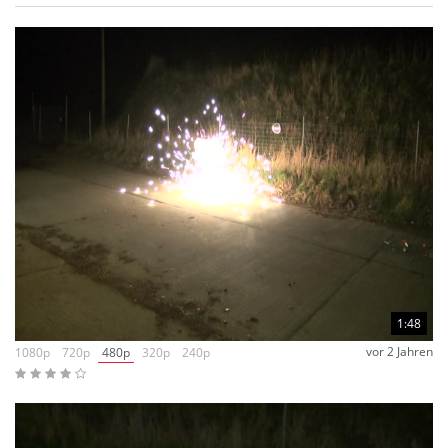
hoffnungsvoll an. Ich erinnere da nur mal an die Vanriante
von Vulcan, welche mit der 6er Packung Cannonball ähnliche
Ansätze versucht hatte. Bei Vulcan wirkten die Schalen nicht
passgenau und auch die fehlende Verklebung führte so zu
einem recht losen Eindruck. Es ist halt die Krux hier ein
"Aufploppen" zu schaffen, damit die Entladung mit etwas
Energie von statten geht, wir nennen das die Momentum-
Umsetzung. Der erste Ball lies die Hoffnung etwas sinken, der
zweite war schon besser, der Letzte fällt durch Handanlegen
aus der Wertung. Man kann abschließend wohl noch kein
finales Urteil bilden, vielleicht sollte jeder selbst den Versuch
wagen.
1:48
vor 2 Jahren
1080p
720p
480p
320p
240p