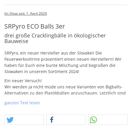
Im Shop seit: 1. April 2024
SRPyro ECO Balls 3er
drei große Cracklingbälle in ökologischer
Bauweise
SRP
yro, ein neuer Hersteller aus der Slovakei! Die
Feuerwerksvitrine präsentiert einen neuen Herstellern! Wir
haben für Euch eine bunte Mischung und begrüßen die
Slowaken in unserem Sortiment 2024!
Ein neuer Versuch!
Wir werden ja nicht müde uns neue Varianten von Bigballs-
Alternativen zu den Plastikbällen anzuschauen. Letztlich sind
immer noch Xplodes BigBalls das Maß aller Dinge – dieses gilt
ganzen Text lesen
es zu erreichen oder gar zu übertreffen.
Der anfängliche Eindruck der Eco Balls von
SRP
yro war gar
nicht mal schlecht. Die Halbschalten passten gut zusammen,
mit ca. 50% verklebter Stoßkante mutete der Artikel