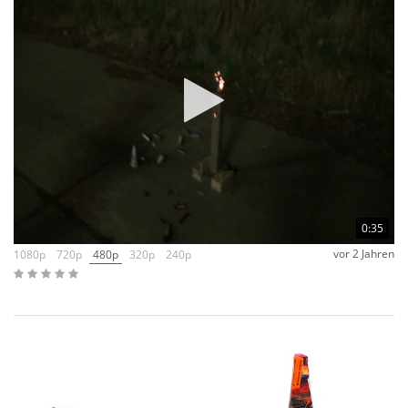
0:35
vor 2 Jahren
1080p
720p
480p
320p
240p