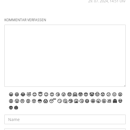
29. 07. 2024, 14:51 Uhr
KOMMENTAR VERFASSEN
😀
😆
😂
🤣
😊
😇
😉
😍
😘
😜
🤑
🤗
🤓
😎
🤡
🤠
😟
😕
😖
😫
😩
😤
😠
😡
😲
😳
😱
😴
🙄
🤔
🤥
🤮
🤧
😷
🤩
🥱
🤬
💩
👻
💀
👽
🎃