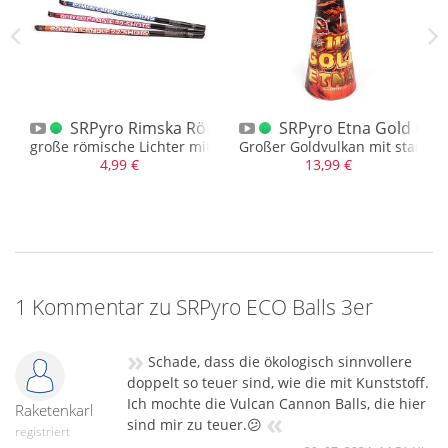
ow 111 Verbund
SRPyro Rimska Römisches Lichter Sortiment 3er
SRPyro Etna Gold Rie
uss in Gold, Goldblinker, Brokat
große römische Lichter mit vers. Effekten
Großer Goldvulkan mit starkem
4,99 €
13,99 €
1 Kommentar zu SRPyro ECO Balls 3er
»
Schade, dass die ökologisch sinnvollere
doppelt so teuer sind, wie die mit Kunststoff.
Ich mochte die Vulcan Cannon Balls, die hier
Raketenkarl
«
sind mir zu teuer.😕
registriert