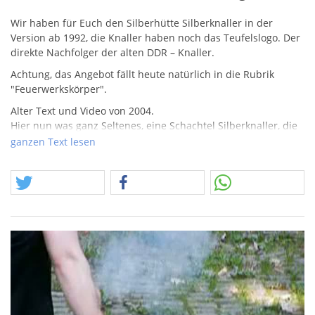
Wir haben für Euch den Silberhütte Silberknaller in der
Version ab 1992, die Knaller haben noch das Teufelslogo. Der
direkte Nachfolger der alten
DDR
– Knaller.
Achtung, das Angebot fällt heute natürlich in die Rubrik
"Feuerwerkskörper".
Alter Text und Video von 2004.
Hier nun was ganz Seltenes, eine Schachtel Silberknaller, die
ersten Knaller von Silberhütte, die nach der Wende
ganzen Text lesen
produziert wurden. Es ist davon auszugehen, dass sie auch
nur ein oder zwei Jahre hergestellt wurden, denn in den
Folgekatalogen der neunziger Jahre ist dieser Knaller schon
nicht mehr im Progamm.