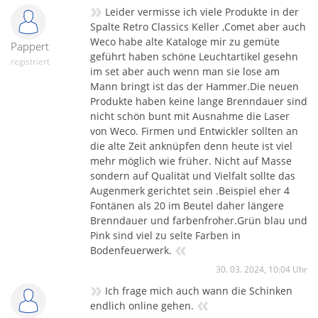
»
Leider vermisse ich viele Produkte in der
Spalte Retro Classics Keller ,Comet aber auch
Weco habe alte Kataloge mir zu gemüte
Pappert
geführt haben schöne Leuchtartikel gesehn
registriert
im set aber auch wenn man sie lose am
Mann bringt ist das der Hammer.Die neuen
Produkte haben keine lange Brenndauer sind
nicht schön bunt mit Ausnahme die Laser
von Weco. Firmen und Entwickler sollten an
die alte Zeit anknüpfen denn heute ist viel
mehr möglich wie früher. Nicht auf Masse
sondern auf Qualität und Vielfalt sollte das
Augenmerk gerichtet sein .Beispiel eher 4
Fontänen als 20 im Beutel daher längere
Brenndauer und farbenfroher.Grün blau und
Pink sind viel zu selte Farben in
«
Bodenfeuerwerk.
30. 03. 2024, 10:04 Uhr
»
Ich frage mich auch wann die Schinken
«
endlich online gehen.