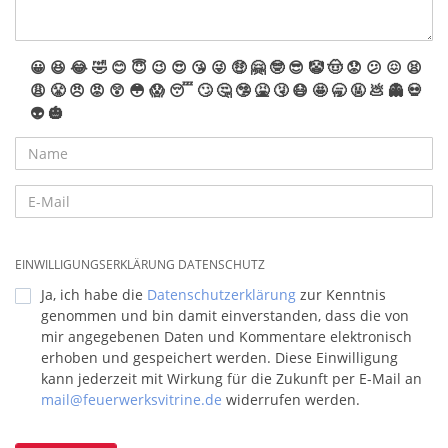
😀
😆
😂
🤣
😊
😇
😉
😍
😘
😜
🤑
🤗
🤓
😎
🤡
🤠
😟
😕
😖
😫
😩
😤
😠
😡
😲
😳
😱
😴
🙄
🤔
🤥
🤮
🤧
😷
🤩
🥱
🤬
💩
👻
💀
👽
🎃
EINWILLIGUNGSERKLÄRUNG DATENSCHUTZ
Ja, ich habe die
Datenschutzerklärung
zur Kenntnis
genommen und bin damit einverstanden, dass die von
mir angegebenen Daten und Kommentare elektronisch
erhoben und gespeichert werden. Diese Einwilligung
kann jederzeit mit Wirkung für die Zukunft per E-Mail an
mail@feuerwerksvitrine.de
widerrufen werden.