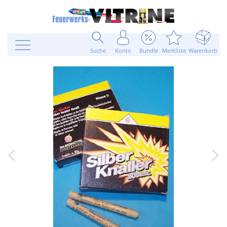
Suche
Konto
Bundle
Merkliste
Warenkorb