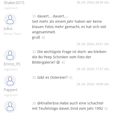
Shaker2015
30. 03. 2024, 08:34 Uhr
registriert
»
dauert... dauert....
Seit mehr als einem Jahr haben wir keine
blauen Fotos mehr gemacht, es hat sich viel
Julius
angesammelt.
Vitrine-Team
«
gruß
29. 03. 2024, 20:51 Uhr
»
Die wichtigste Frage ist doch: wo bleiben
die Bo Peep Schinken vom Foto der
«
Bildergalerie? 😜
Enrico_95
29. 03. 2024, 17:27 Uhr
registriert
»
«
Gibt es Ostereier?
29. 03. 2024, 10:09 Uhr
Pappert
registriert
»
@Knallerbse.Habe auch eine schachtel
«
mit Teufelslogo davon.Sind vom Jahr 1992