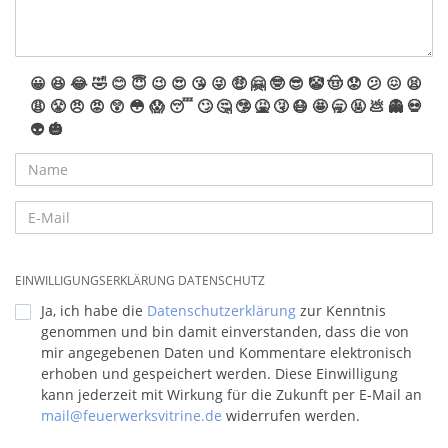
😀
😆
😂
🤣
😊
😇
😉
😍
😘
😜
🤑
🤗
🤓
😎
🤡
🤠
😟
😕
😖
😫
😩
😤
😠
😡
😲
😳
😱
😴
🙄
🤔
🤥
🤮
🤧
😷
🤩
🥱
🤬
💩
👻
💀
👽
🎃
EINWILLIGUNGSERKLÄRUNG DATENSCHUTZ
Ja, ich habe die
Datenschutzerklärung
zur Kenntnis
genommen und bin damit einverstanden, dass die von
mir angegebenen Daten und Kommentare elektronisch
erhoben und gespeichert werden. Diese Einwilligung
kann jederzeit mit Wirkung für die Zukunft per E-Mail an
mail@feuerwerksvitrine.de
widerrufen werden.