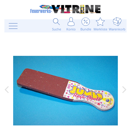
Suche
Konto
Bundle
Merkliste
Warenkorb