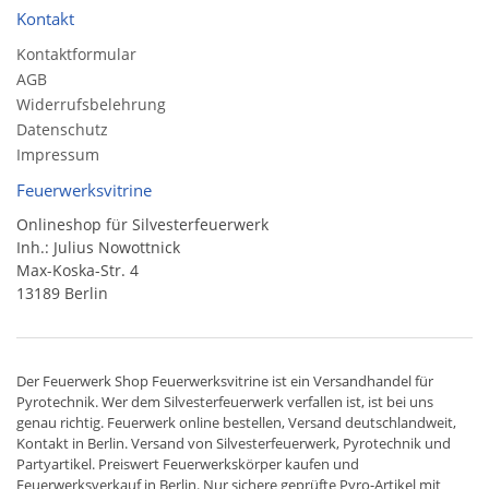
Kontakt
Kontaktformular
AGB
Widerrufsbelehrung
Datenschutz
Impressum
Feuerwerksvitrine
Onlineshop für Silvesterfeuerwerk
Inh.: Julius Nowottnick
Max-Koska-Str. 4
13189 Berlin
Der
Feuerwerk Shop
Feuerwerksvitrine ist ein
Versandhandel
für
Pyrotechnik
. Wer dem Silvesterfeuerwerk verfallen ist, ist bei uns
genau richtig. Feuerwerk online bestellen,
Versand deutschlandweit
,
Kontakt in Berlin. Versand von
Silvesterfeuerwerk
,
Pyrotechnik
und
Partyartikel. Preiswert
Feuerwerkskörper
kaufen und
Feuerwerksverkauf in Berlin. Nur sichere geprüfte Pyro-Artikel mit