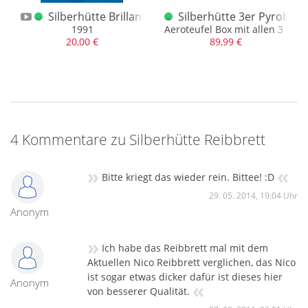
tte Rubis
Silberhütte Brillantwirbel
Silberhütte 3er Pyrobox
1991
Aeroteufel Box mit allen 3 Vari
20,00 €
89,99 €
4 Kommentare zu Silberhütte Reibbrett
»
«
Bitte kriegt das wieder rein. Bittee! :D
29. 05. 2014, 19:04 Uhr
Anonym
»
Ich habe das Reibbrett mal mit dem
Aktuellen Nico Reibbrett verglichen, das Nico
ist sogar etwas dicker dafür ist dieses hier
Anonym
«
von besserer Qualität.