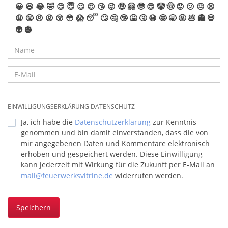
😀
😆
😂
🤣
😊
😇
😉
😍
😘
😜
🤑
🤗
🤓
😎
🤡
🤠
😟
😕
😖
😫
😩
😤
😠
😡
😲
😳
😱
😴
🙄
🤔
🤥
🤮
🤧
😷
🤩
🥱
🤬
💩
👻
💀
👽
🎃
EINWILLIGUNGSERKLÄRUNG DATENSCHUTZ
Ja, ich habe die
Datenschutzerklärung
zur Kenntnis
genommen und bin damit einverstanden, dass die von
mir angegebenen Daten und Kommentare elektronisch
erhoben und gespeichert werden. Diese Einwilligung
kann jederzeit mit Wirkung für die Zukunft per E-Mail an
mail@feuerwerksvitrine.de
widerrufen werden.
Speichern