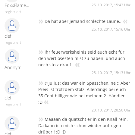
FoxxFlameTv
25. 10. 2017, 15:43 Uhr
registriert
»
«
Da hat aber jemand schlechte Laune..
25. 10. 2017, 15:16 Uhr
clef
registriert
»
ihr feuerwerksheinis seid auch echt für
den wertlosesten mist zu haben. und auch
«
noch stolz drauf..
Anonym
25. 10. 2017, 15:13 Uhr
»
@Julius: das war ein Spässchen, ne :) Aber
Preis ist trotzdem stolz. Allerdings bei euch
35 Cent billiger wie bei meinem 2. Händler
clef
«
:D
registriert
20. 10. 2017, 20:50 Uhr
»
Maaaan da quatscht er in den Knall rein.
Da kann ich mich schon wieder aufregen
drüber ! :D :D
clef