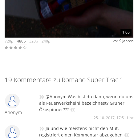
uns in dieser Sache an das, was auf dem Artikel steht.
1:06
vor 9 Jahren
720p
480p
320p
240p
19 Kommentare zu Romano Super Trac 1
»
@Anonym Was bist du dann, wenn du uns
als Feuerwerksheini bezeichnest? Grüner
«
Ökospinner???
Anonym
25. 10. 2017, 17:51 Uhr
»
Ja und wie meistens nicht den Mut,
«
registriert einen Kommentar abzugeben