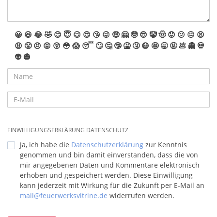
😀
😆
😂
🤣
😊
😇
😉
😍
😘
😜
🤑
🤗
🤓
😎
🤡
🤠
😟
😕
😖
😫
😩
😤
😠
😡
😲
😳
😱
😴
🙄
🤔
🤥
🤮
🤧
😷
🤩
🥱
🤬
💩
👻
💀
👽
🎃
EINWILLIGUNGSERKLÄRUNG DATENSCHUTZ
Ja, ich habe die
Datenschutzerklärung
zur Kenntnis
genommen und bin damit einverstanden, dass die von
mir angegebenen Daten und Kommentare elektronisch
erhoben und gespeichert werden. Diese Einwilligung
kann jederzeit mit Wirkung für die Zukunft per E-Mail an
mail@feuerwerksvitrine.de
widerrufen werden.