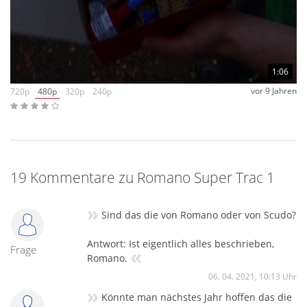
uns in dieser Sache an das, was auf dem Artikel steht.
1:06
vor 9 Jahren
720p
480p
320p
240p
19 Kommentare zu Romano Super Trac 1
»
Sind das die von Romano oder von Scudo?
Antwort: Ist eigentlich alles beschrieben,
Frage
«
Romano.
06. 04. 2021, 10:13 Uhr
»
Könnte man nächstes Jahr hoffen das die