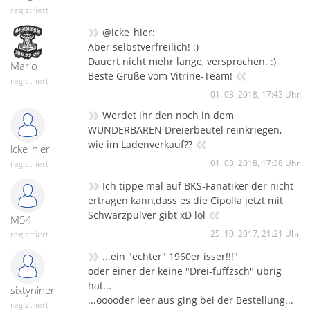
registriert
»
@icke_hier:
Aber selbstverfreilich! :)
Dauert nicht mehr lange, versprochen. :)
Mario
«
Beste Grüße vom Vitrine-Team!
registriert
01. 03. 2018, 17:43 Uhr
»
Werdet ihr den noch in dem
WUNDERBAREN Dreierbeutel reinkriegen,
«
wie im Ladenverkauf??
icke_hier
01. 03. 2018, 17:38 Uhr
registriert
»
Ich tippe mal auf BKS-Fanatiker der nicht
ertragen kann,dass es die Cipolla jetzt mit
«
Schwarzpulver gibt xD lol
M54
25. 10. 2017, 21:21 Uhr
registriert
»
...ein "echter" 1960er isser!!!"
oder einer der keine "Drei-fuffzsch" übrig
hat...
sixtyniner
...ooooder leer aus ging bei der Bestellung...
registriert