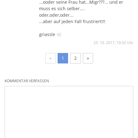
...ooder seine Frau hat...Migr???... und er
muss es sich selber....
oder,oder,oder...
...aber auf jeden Fall frustriert!!!
«
griassle
25. 10. 2017, 19:32 Uhr
«
1
2
»
KOMMENTAR VERFASSEN