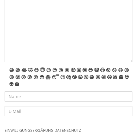
😀
😆
😂
🤣
😊
😇
😉
😍
😘
😜
🤑
🤗
🤓
😎
🤡
🤠
😟
😕
😖
😫
😩
😤
😠
😡
😲
😳
😱
😴
🙄
🤔
🤥
🤮
🤧
😷
🤩
🥱
🤬
💩
👻
💀
👽
🎃
EINWILLIGUNGSERKLÄRUNG DATENSCHUTZ