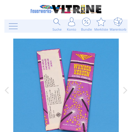
Suche
Konto
Bundle
Merkliste
Warenkorb