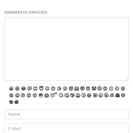
KOMMENTAR VERFASSEN
😀
😆
😂
🤣
😊
😇
😉
😍
😘
😜
🤑
🤗
🤓
😎
🤡
🤠
😟
😕
😖
😫
😩
😤
😠
😡
😲
😳
😱
😴
🙄
🤔
🤥
🤮
🤧
😷
🤩
🥱
🤬
💩
👻
💀
👽
🎃