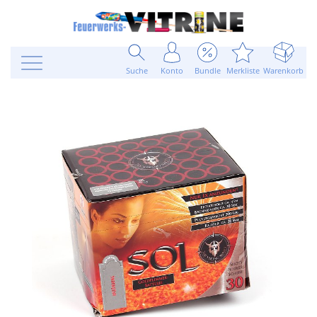
Suche
Konto
Bundle
Merkliste
Warenkorb