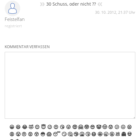
»
«
30 Schuss, oder nicht ??
30. 10. 2012, 21:37 Uhr
Feistelfan
registriert
KOMMENTAR VERFASSEN
😀
😆
😂
🤣
😊
😇
😉
😍
😘
😜
🤑
🤗
🤓
😎
🤡
🤠
😟
😕
😖
😫
😩
😤
😠
😡
😲
😳
😱
😴
🙄
🤔
🤥
🤮
🤧
😷
🤩
🥱
🤬
💩
👻
💀