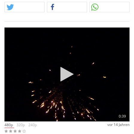
0:39
vor 14 Jahren
480p
320p
240p