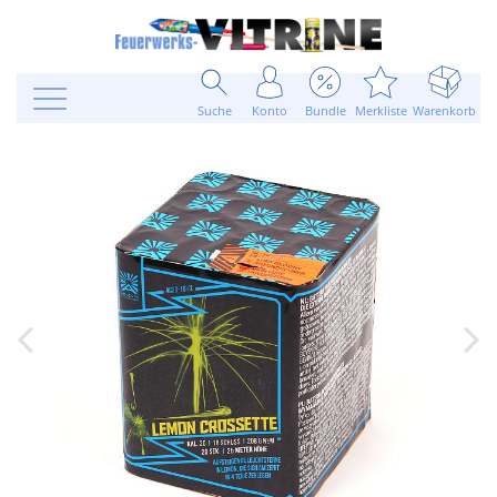
Suche
Konto
Bundle
Merkliste
Warenkorb