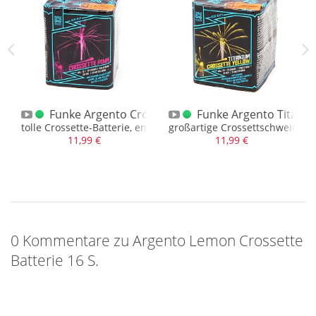
terie
Funke Argento Crossette Batterie Pink
Funke Argento Titaniu
werk
tolle Crossette-Batterie, endlich wieder!
großartige Crossettschweifbatt
11,99 €
11,99 €
0 Kommentare zu Argento Lemon Crossette
Batterie 16 S.