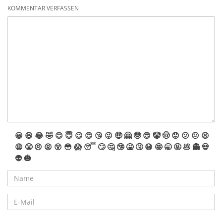
KOMMENTAR VERFASSEN
😀
😆
😂
🤣
😊
😇
😉
😍
😘
😜
🤑
🤗
🤓
😎
🤡
🤠
😟
😕
😖
😫
😩
😤
😠
😡
😲
😳
😱
😴
🙄
🤔
🤥
🤮
🤧
😷
🤩
🥱
🤬
💩
👻
💀
👽
🎃