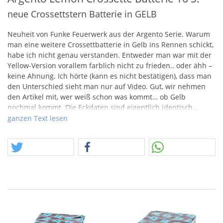
neue Crossettstern Batterie in GELB
Neuheit von Funke Feuerwerk aus der Argento Serie. Warum
man eine weitere Crossettbatterie in Gelb ins Rennen schickt,
habe ich nicht genau verstanden. Entweder man war mit der
Yellow-Version vorallem farblich nicht zu frieden.. oder ähh –
keine Ahnung. Ich hörte (kann es nicht bestätigen), dass man
den Unterschied sieht man nur auf Video. Gut, wir nehmen
den Artikel mit, wer weiß schon was kommt… ob Gelb
nochmal kommt. Die Eckdaten sind eigentlich identisch…
veilleicht verkauft sich ja mal jemand und hat dann beide im
ganzen Text lesen
Korb. ;-)