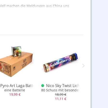
aralell machen die Meldungen aus China uns
bereits los, die ersten Händler wollen sich
Also
LOS
!
A 7181
Pyro Art Laga Batterie 2014
Nico Sky Twist Lichterbündel
Lesli
 40 Schuss, Raketen und Fontänen
eine Batterie
80 Schuss mit besonderem Aufstiegseffe
große Batteri
19,99 €
18,99 €
12,9
11,11 €
6,66