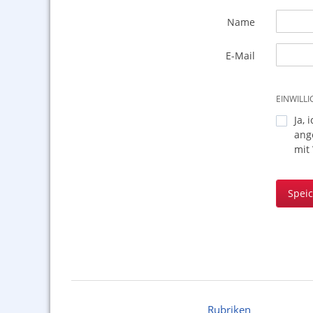
Name
E-Mail
EINWILL
Ja, 
ang
mit
Spei
Rubriken