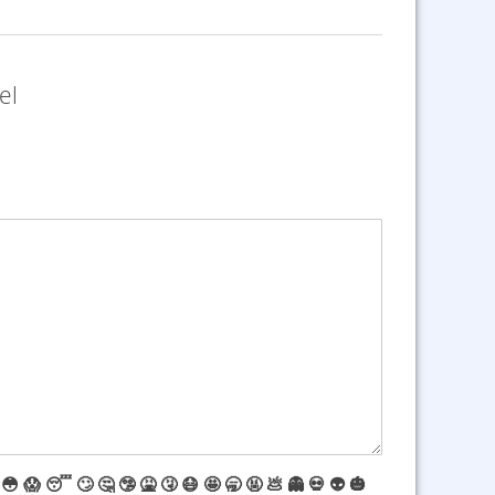
el
😳
😱
😴
🙄
🤔
🤥
🤮
🤧
😷
🤩
🥱
🤬
💩
👻
💀
👽
🎃