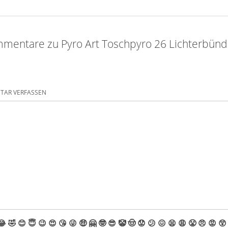
mentare zu Pyro Art Toschpyro 26 Lichterbünd
AR VERFASSEN
😂
🤣
😊
😇
😉
😍
😘
😜
🤑
🤗
🤓
😎
🤡
🤠
😟
😕
😖
😫
😩
😤
😠
😡
😲