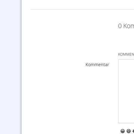
0 Kom
KOMMENT
Kommentar
😀
😆