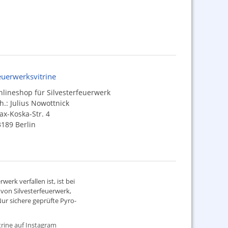
euerwerksvitrine
lineshop für Silvesterfeuerwerk
h.: Julius Nowottnick
x-Koska-Str. 4
189 Berlin
werk verfallen ist, ist bei
d von
Silvesterfeuerwerk
,
ur sichere geprüfte Pyro-
rine auf Instagram