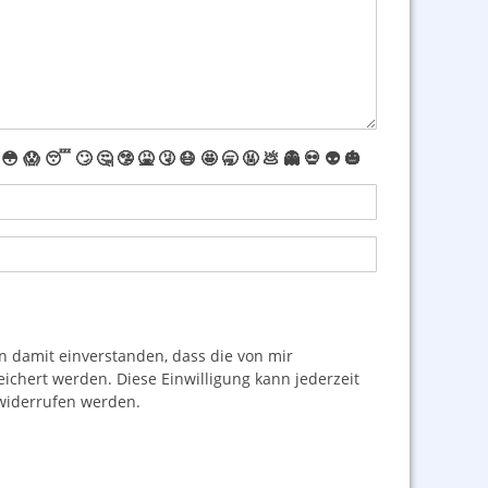
😳
😱
😴
🙄
🤔
🤥
🤮
🤧
😷
🤩
🥱
🤬
💩
👻
💀
👽
🎃
damit einverstanden, dass die von mir
hert werden. Diese Einwilligung kann jederzeit
iderrufen werden.