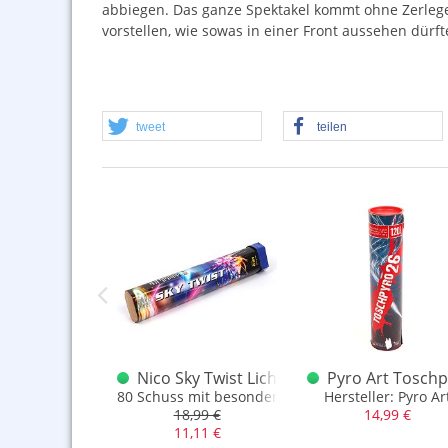
abbiegen. Das ganze Spektakel kommt ohne Zerleger 
vorstellen, wie sowas in einer Front aussehen dürft
tweet
teilen
co Tristar
Nico Sky Twist Lichterbündel
Pyro Art Toschp
 bis zu 20mm Kal. und 92gr. NEM
80 Schuss mit besonderem Aufstiegseffekt
Hersteller: Pyro Ar
,99 €
18,99 €
14,99 €
11,11 €