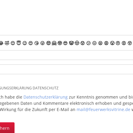
😂
🤣
😊
😇
😉
😍
😘
😜
🤑
🤗
🤓
😎
🤡
🤠
😟
😕
😖
😫
😩
😤
😠
😡
😲
IGUNGSERKLÄRUNG DATENSCHUTZ
ich habe die
Datenschutzerklärung
zur Kenntnis genommen und bin 
egebenen Daten und Kommentare elektronisch erhoben und gespeic
 Wirkung für die Zukunft per E-Mail an
mail@feuerwerksvitrine.de
w
chern