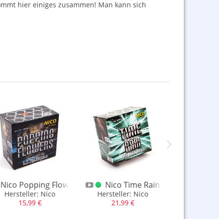
mmt hier einiges zusammen! Man kann sich
ündel
Nico Popping Flowers
Nico Time Rain
Nico 
us römischen Lichtern
Hersteller: Nico
Hersteller: Nico
XXL Fächerbat
15,99 €
21,99 €
37,9