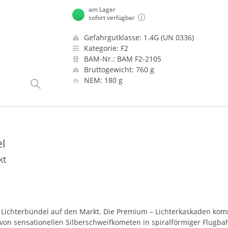
am Lager
sofort verfügbar
Gefahrgutklasse: 1.4G (UN 0336)
Kategorie: F2
BAM-Nr.: BAM F2-2105
Bruttogewicht: 760 g
NEM: 180 g
el
kt
e Lichterbündel auf den Markt. Die Premium – Lichterkaskaden kom
 von sensationellen Silberschweifkometen in spiralförmiger Flugba