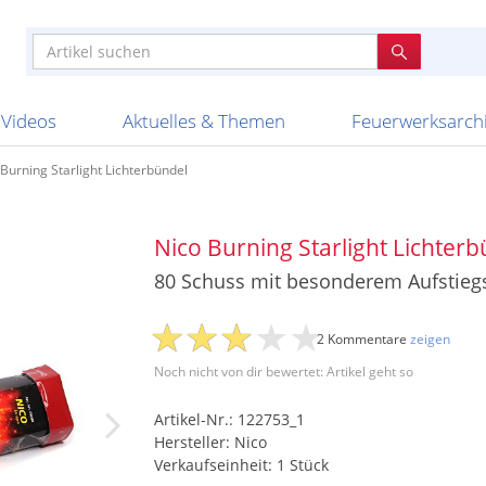
e
n anderen
e
tellen
Anzündhilfen
Bombenrohre
Ladenverkauf 2023
Auftragsbestätigung
Poster und 
Feuerwerk im
Nicht lieferb
Broekhoff
BVBA Belgien
BVD
Cafferata Vuurwe
ourismus
Feuerwerk T1
Batterien
20 Jahre Feuerwerksvitrine
Altersnachweis
Streich- und
Sammlertref
Gewerbetrei
BKV Vuurwerk
Blackboxx
Bo Peep
Bothmer Pyr
mpressionen
Schallerzeuger P1
Knallkörper
Ladenverkauf 2024
Bestellschluss
Schachteln u
Ausnahmege
Versanddien
Fireworks
Apel Feuerwerk
Argento Feuerwerk
A
t
lichkeiten
Jugendfeuerwerk
Raketen
Ladenverkauf 2025
Bestellablauf
Scherzartikel
Hochzeitsfeu
Lieferzeiten 
Adam\'s Fireworks
Alba Feuerwerk
Albert Feue
Videos
Aktuelles & Themen
Feuerwerksarch
Burning Starlight Lichterbündel
Nico Burning Starlight Lichter
80 Schuss mit besonderem Aufstiegs
2 Kommentare
zeigen
Noch nicht von dir bewertet: Artikel geht so
Artikel-Nr.: 122753_1
Hersteller: Nico
Verkaufseinheit: 1 Stück