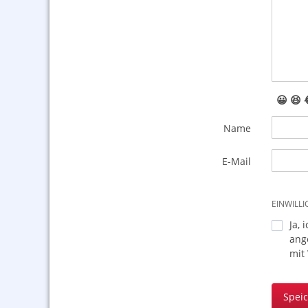
😀
😆
Name
E-Mail
EINWILL
Ja, 
ang
mit
Spei