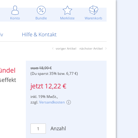
Werbung
 Jahr
are Artikel
Best of Sommeraktionen!
Widerrufsbelehrung
rk
Carl
 Bengalhölzer
fen
bende
Sommerpreise u.v.m.
AGB
otechnik
Konto
Bundle
Merkliste
Warenkorb
nd Attrappen
nehmigung
ste
Blitzschnell...
Kontaktformular
RS Pirotecnia
 und Pistolen
erwerk
& -gebiete
Über uns
werk
Alpha
iv
Hilfe & Kontakt
voriger Artikel
nächster Artikel
statt 18,99 €
bündel
(Du sparst 35% bzw. 6,77 €)
effekt
jetzt 12,22 €
inkl. 19% MwSt.,
zzgl.
Versandkosten
Anzahl