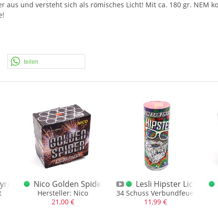
aus und versteht sich als römisches Licht! Mit ca. 180 gr.
NEM
ko
e!
teilen
yro 26 Lichterbündel
Nico Golden Spider
Lesli Hipster Lichterb
t
Hersteller: Nico
34 Schuss Verbundfeuerwerk a
21,00 €
11,99 €