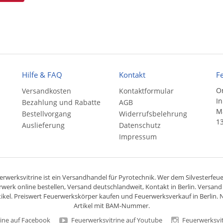
Hilfe & FAQ
Kontakt
F
On
Versandkosten
Kontaktformular
In
Bezahlung und Rabatte
AGB
Ma
Bestellvorgang
Widerrufsbelehrung
13
Auslieferung
Datenschutz
Impressum
rwerksvitrine ist ein
Versandhandel
für
Pyrotechnik
. Wer dem Silvesterfeuer
rwerk online bestellen,
Versand deutschlandweit
, Kontakt in Berlin. Versan
ikel. Preiswert
Feuerwerkskörper
kaufen und Feuerwerksverkauf in Berlin. N
Artikel mit BAM-Nummer.
ine auf Facebook
Feuerwerksvitrine auf Youtube
Feuerwerksvit