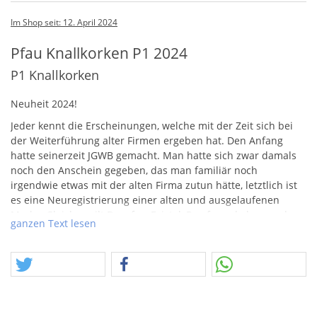
Im Shop seit: 12. April 2024
Pfau Knallkorken P1 2024
P1 Knallkorken
Neuheit 2024!
Jeder kennt die Erscheinungen, welche mit der Zeit sich bei
der Weiterführung alter Firmen ergeben hat. Den Anfang
hatte seinerzeit
JGWB
gemacht. Man hatte sich zwar damals
noch den Anschein gegeben, das man familiär noch
irgendwie etwas mit der alten Firma zutun hätte, letztlich ist
es eine Neuregistrierung einer alten und ausgelaufenen
Marke. Gleiches gilt Depyfag, Feistel, Pyrofa und eben auch
ganzen Text lesen
Pfau!
Was die Firma mit der Marke vor hat, ist unbekannt, das
Produkt der Knallkorken haben wir mehr zufällig gefunden,
wir waren halt auf der Suche nach aktuellen Knallkorken,
nicht ganz einfach im Jahr 2024.