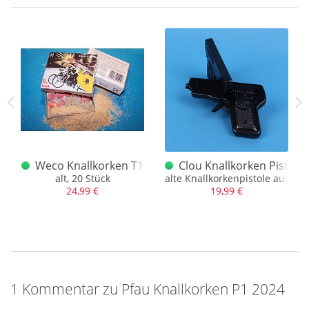
Die Pfau Knallkorken sind nicht ganz so laut wie seinerzeit die
von Weco, trotzdem ein schönes Nischenprodukt.
25 Stück. (Achtung, Druckfehler auf der Schachtel)
 2024
Weco Knallkorken T1
Clou Knallkorken Pistole
vom The King spricht keiner mehr
alt, 20 Stück
alte Knallkorkenpistole aus Met
24,99 €
19,99 €
1 Kommentar zu Pfau Knallkorken P1 2024