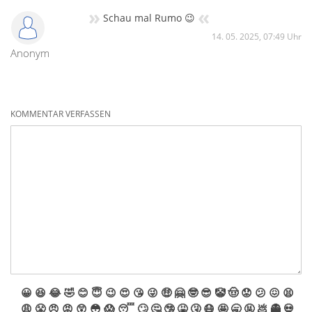
»
«
Schau mal Rumo 😉
14. 05. 2025, 07:49 Uhr
Anonym
KOMMENTAR VERFASSEN
😀
😆
😂
🤣
😊
😇
😉
😍
😘
😜
🤑
🤗
🤓
😎
🤡
🤠
😟
😕
😖
😫
😩
😤
😠
😡
😲
😳
😱
😴
🙄
🤔
🤥
🤮
🤧
😷
🤩
🥱
🤬
💩
👻
💀