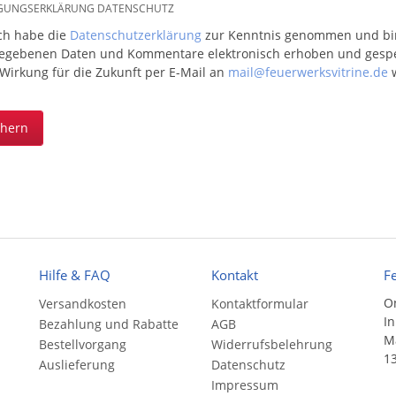
IGUNGSERKLÄRUNG DATENSCHUTZ
ich habe die
Datenschutzerklärung
zur Kenntnis genommen und bin 
egebenen Daten und Kommentare elektronisch erhoben und gespeic
 Wirkung für die Zukunft per E-Mail an
mail@feuerwerksvitrine.de
w
chern
Hilfe & FAQ
Kontakt
F
On
Versandkosten
Kontaktformular
In
Bezahlung und Rabatte
AGB
Ma
Bestellvorgang
Widerrufsbelehrung
13
Auslieferung
Datenschutz
Impressum