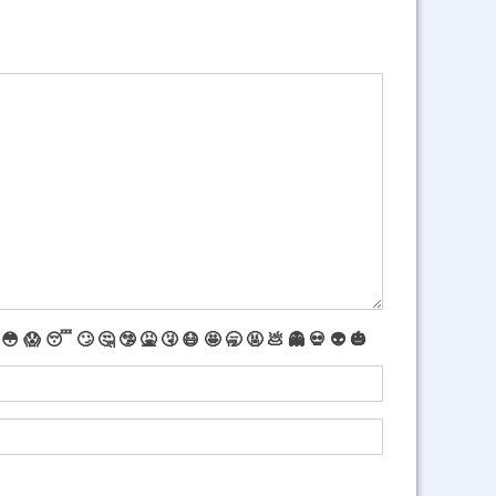
😳
😱
😴
🙄
🤔
🤥
🤮
🤧
😷
🤩
🥱
🤬
💩
👻
💀
👽
🎃