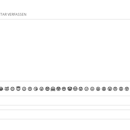
AR VERFASSEN
😂
🤣
😊
😇
😉
😍
😘
😜
🤑
🤗
🤓
😎
🤡
🤠
😟
😕
😖
😫
😩
😤
😠
😡
😲