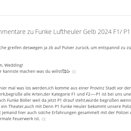
mentare zu Funke Luftheuler Gelb 2024 F1/ P1
he greifen deswegen ja zb auf Pulver zurück, um entspannd zu z
in, Wedding!
«
er kannste machen was du willst🥰🥳
 hier mal was los werden,ich komme aus einer Provinz Stadt vor denn
rk,begrüße alle Arten,der Kategorie F1 und F2—-P1 ist bei uns u
uch Funke Böller weil da jetzt P1 drauf steht,würde begrüßen wenn
o ein Theater,auch mit Denn P1 Funke Heuler bekommt unsere Poliz
t jemand hier auch solche Erfahrungen gesammelt mit der Polizei 
«
rmale Feuerwerk ist.