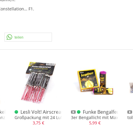
onstellation… F1.
teilen
el gelb Einzelschachtel
Lesli Volt! Airscreamerz Luftheuler
Funke Bengalfeuer Ge
ab
anzjährig
Großpackung mit 24 Luftheuler, Ganzjahresfeuerwerk
3er Bengallicht mit Max. NEM vo
to
3,75 €
5,99 €