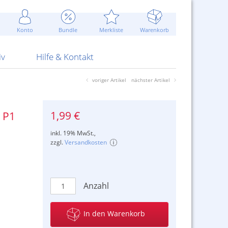
Werbung
 Jahr
are Artikel
Best of Sommeraktionen!
Widerrufsbelehrung
rk
Carl
 Bengalhölzer
fen
bende
Sommerpreise u.v.m.
AGB
otechnik
Konto
Bundle
Merkliste
Warenkorb
nd Attrappen
nehmigung
ste
Blitzschnell...
Kontaktformular
RS Pirotecnia
 und Pistolen
erwerk
& -gebiete
Über uns
werk
Alpha
iv
Hilfe & Kontakt
voriger Artikel
nächster Artikel
1,99 €
 P1
inkl. 19% MwSt.,
zzgl.
Versandkosten
Anzahl
In den Warenkorb