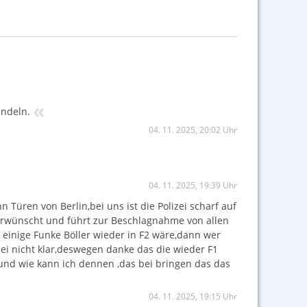
«
ündeln.
04. 11. 2025, 20:02 Uhr
04. 11. 2025, 19:39 Uhr
 Türen von Berlin,bei uns ist die Polizei scharf auf
nerwünscht und führt zur Beschlagnahme von allen
 einige Funke Böller wieder in F2 wäre,dann wer
ei nicht klar,deswegen danke das die wieder F1
und wie kann ich dennen ,das bei bringen das das
04. 11. 2025, 19:15 Uhr