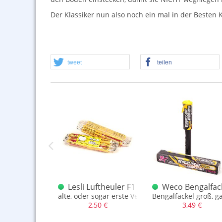
Der Klassiker nun also noch ein mal in der Besten K
tweet
teilen
0er Packung
nfeuer Gelb
Lesli Luftheuler F1 2010 (frühe Version)
Weco Bengalfack
1 Bengalfontänen
alte, oder sogar erste Version eines Heuler am St
Bengalfackel groß, g
,99 €
2,50 €
3,49 €