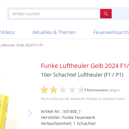
e
n anderen
e
tellen
Anzündhilfen
Bombenrohre
Ladenverkauf 2023
Auftragsbestätigung
Poster und 
Feuerwerk im
Nicht lieferb
Broekhoff
BVBA Belgien
BVD
Cafferata Vuurwe
ourismus
Feuerwerk T1
Batterien
20 Jahre Feuerwerksvitrine
Altersnachweis
Streich- und
Sammlertref
Gewerbetrei
BKV Vuurwerk
Blackboxx
Bo Peep
Bothmer Pyr
mpressionen
Schallerzeuger P1
Knallkörper
Ladenverkauf 2024
Bestellschluss
Schachteln u
Ausnahmege
Versanddien
Fireworks
Apel Feuerwerk
Argento Feuerwerk
A
t
lichkeiten
Jugendfeuerwerk
Raketen
Ladenverkauf 2025
Bestellablauf
Scherzartikel
Hochzeitsfeu
Lieferzeiten 
Adam\'s Fireworks
Alba Feuerwerk
Albert Feue
Videos
Aktuelles & Themen
Feuerwerksarch
Luftheuler Gelb 2024 F1/ P1
Funke Luftheuler Gelb 2024 F1/
10er Schachtel Luftheuler (F1 / P1)
3 Kommentare
zeigen
Noch nicht von dir bewertet: Artikel ist ziemlich lahm
Artikel-Nr.: 501400_1
Hersteller: Funke Feuerwerk
Verkaufseinheit: 1 Schachtel