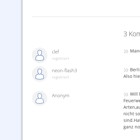
3 Kom
»
Manc
clef
registriert
»
Berl
neon-flash3
Also hi
registriert
»
Will
Anonym
Feuerwe
Arten,a
nicht s
sind.Ha
ganz no