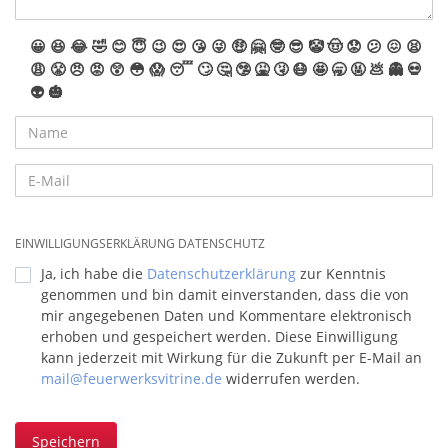
😀
😆
😂
🤣
😊
😇
😉
😍
😘
😜
🤑
🤗
🤓
😎
🤡
🤠
😟
😕
😖
😫
😩
😤
😠
😡
😲
😳
😱
😴
🙄
🤔
🤥
🤮
🤧
😷
🤩
🥱
🤬
💩
👻
💀
👽
🎃
EINWILLIGUNGSERKLÄRUNG DATENSCHUTZ
Ja, ich habe die
Datenschutzerklärung
zur Kenntnis
genommen und bin damit einverstanden, dass die von
mir angegebenen Daten und Kommentare elektronisch
erhoben und gespeichert werden. Diese Einwilligung
kann jederzeit mit Wirkung für die Zukunft per E-Mail an
mail@feuerwerksvitrine.de
widerrufen werden.
Speichern