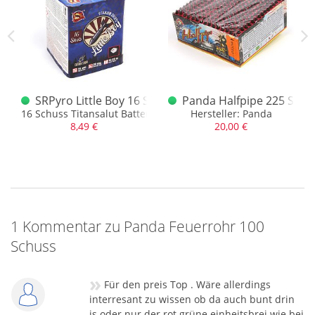
le
SRPyro Little Boy 16 Schuss Salut Batterie 1.3G
Panda Halfpipe 225 Schus
16 Schuss Titansalut Batterie mit roten Sternen
Hersteller: Panda
8,49 €
20,00 €
1 Kommentar zu Panda Feuerrohr 100
Schuss
»
Für den preis Top . Wäre allerdings
interresant zu wissen ob da auch bunt drin
is oder nur der rot grüne einheitsbrei wie bei