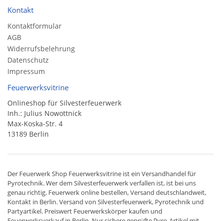
Kontakt
Kontaktformular
AGB
Widerrufsbelehrung
Datenschutz
Impressum
Feuerwerksvitrine
Onlineshop für Silvesterfeuerwerk
Inh.: Julius Nowottnick
Max-Koska-Str. 4
13189 Berlin
Der
Feuerwerk Shop
Feuerwerksvitrine ist ein
Versandhandel
für
Pyrotechnik
. Wer dem Silvesterfeuerwerk verfallen ist, ist bei uns
genau richtig. Feuerwerk online bestellen,
Versand deutschlandweit
,
Kontakt in Berlin. Versand von
Silvesterfeuerwerk
,
Pyrotechnik
und
Partyartikel. Preiswert
Feuerwerkskörper
kaufen und
Feuerwerksverkauf in Berlin. Nur sichere geprüfte Pyro-Artikel mit