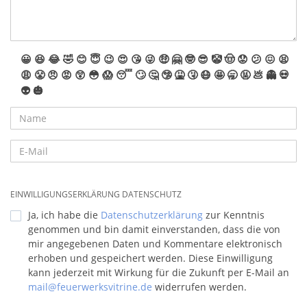
😀
😆
😂
🤣
😊
😇
😉
😍
😘
😜
🤑
🤗
🤓
😎
🤡
🤠
😟
😕
😖
😫
😩
😤
😠
😡
😲
😳
😱
😴
🙄
🤔
🤥
🤮
🤧
😷
🤩
🥱
🤬
💩
👻
💀
👽
🎃
EINWILLIGUNGSERKLÄRUNG DATENSCHUTZ
Ja, ich habe die
Datenschutzerklärung
zur Kenntnis
genommen und bin damit einverstanden, dass die von
mir angegebenen Daten und Kommentare elektronisch
erhoben und gespeichert werden. Diese Einwilligung
kann jederzeit mit Wirkung für die Zukunft per E-Mail an
mail@feuerwerksvitrine.de
widerrufen werden.