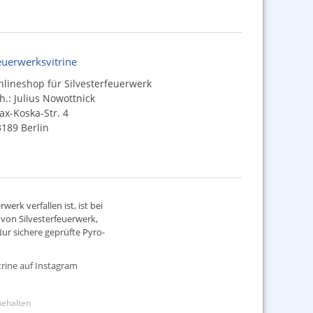
euerwerksvitrine
lineshop für Silvesterfeuerwerk
h.: Julius Nowottnick
x-Koska-Str. 4
189 Berlin
werk verfallen ist, ist bei
d von
Silvesterfeuerwerk
,
ur sichere geprüfte Pyro-
rine auf Instagram
rbehalten