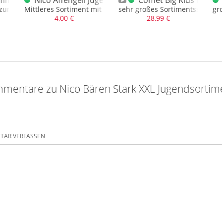
mmen Tanz Pyro Peitschen Sonderposten F1
Nico Affengeil Jugendsortiment Norma
Comet Big Kids Box X
 zum wirbeln
Mittleres Sortiment mit vielen Artikeln aus dem Norma
sehr großes Sortimentsschacht
gr
4,00 €
28,99 €
mentare zu Nico Bären Stark XXL Jugendsorti
AR VERFASSEN