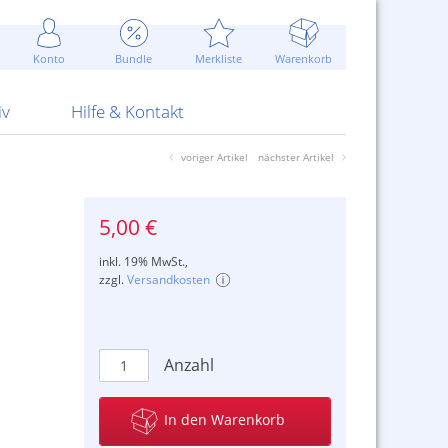
Werbung
 Jahr
are Artikel
Best of Sommeraktionen!
Widerrufsbelehrung
rk
Carl
 Bengalhölzer
fen
bende
Sommerpreise u.v.m.
AGB
otechnik
Konto
Bundle
Merkliste
Warenkorb
nd Attrappen
nehmigung
ste
Blitzschnell...
Kontaktformular
RS Pirotecnia
 und Pistolen
erwerk
& -gebiete
Über uns
werk
Alpha
iv
Hilfe & Kontakt
voriger Artikel
nächster Artikel
5,00 €
inkl. 19% MwSt.,
zzgl.
Versandkosten
Anzahl
In den Warenkorb