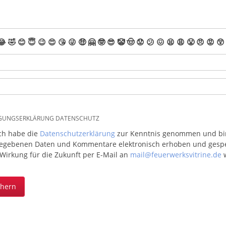
😂
🤣
😊
😇
😉
😍
😘
😜
🤑
🤗
🤓
😎
🤡
🤠
😟
😕
😖
😫
😩
😤
😠
😡
😲
IGUNGSERKLÄRUNG DATENSCHUTZ
ich habe die
Datenschutzerklärung
zur Kenntnis genommen und bin 
egebenen Daten und Kommentare elektronisch erhoben und gespeic
 Wirkung für die Zukunft per E-Mail an
mail@feuerwerksvitrine.de
w
chern