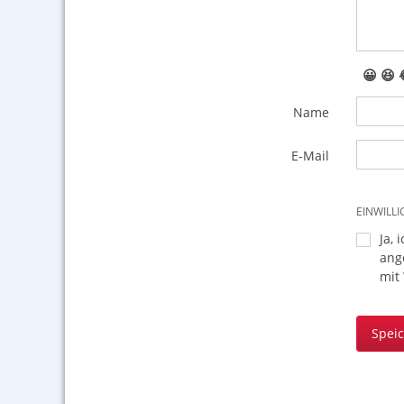
😀
😆
Name
E-Mail
EINWILL
Ja, 
ang
mit
Spei