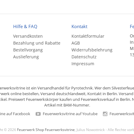
Hilfe & FAQ
Kontakt
F
On
Versandkosten
Kontaktformular
In
Bezahlung und Rabatte
AGB
Ma
Bestellvorgang
Widerrufsbelehrung
13
Auslieferung
Datenschutz
Impressum
rwerksvitrine ist ein
Versandhandel
für
Pyrotechnik
. Wer dem Silvesterfeuer
rwerk online bestellen,
Versand deutschlandweit
, Kontakt in Berlin. Versan
ikel. Preiswert
Feuerwerkskörper
kaufen und Feuerwerksverkauf in Berlin. N
Artikel mit BAM-Nummer.
ine auf Facebook
Feuerwerksvitrine auf Youtube
Feuerwerksvit
ght © 2026
Feuerwerk Shop Feuerwerksvitrine
, Julius Nowottnick - Alle Rechte vo