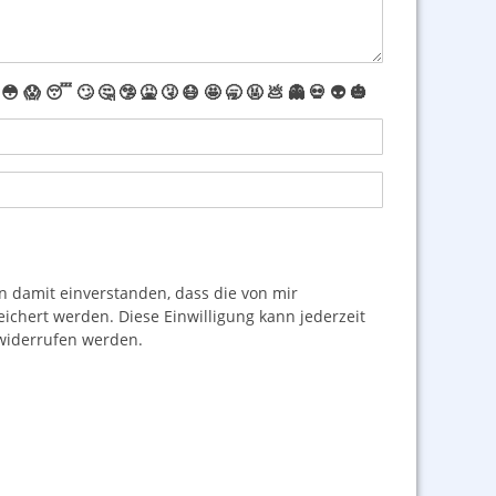
😳
😱
😴
🙄
🤔
🤥
🤮
🤧
😷
🤩
🥱
🤬
💩
👻
💀
👽
🎃
damit einverstanden, dass die von mir
hert werden. Diese Einwilligung kann jederzeit
iderrufen werden.