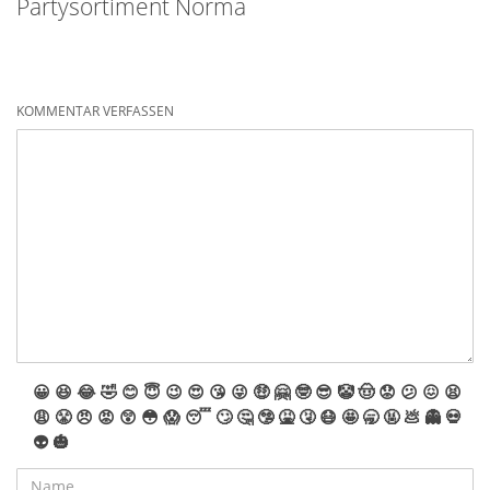
Partysortiment Norma
KOMMENTAR VERFASSEN
😀
😆
😂
🤣
😊
😇
😉
😍
😘
😜
🤑
🤗
🤓
😎
🤡
🤠
😟
😕
😖
😫
😩
😤
😠
😡
😲
😳
😱
😴
🙄
🤔
🤥
🤮
🤧
😷
🤩
🥱
🤬
💩
👻
💀
👽
🎃