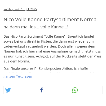
Im Shop seit: 13. Juli 2025
Nico Volle Kanne Partysortiment Norma
na dann mal los... volle Kanne...!
Das Nico Party Sortiment "Volle Kanne". Eigentlich landet
sowas bei uns direkt in Kisten, die dann erst wieder zum
Ladenverkauf rausgeholt werden. Doch allein wegen dem
Namen hab ich hier mal eine Ausnahme gemacht. Jetzt muss
es nur günstig sein. Achgott, auf der Rückseite steht der Preis
aus dem Norma.
Das Finale unserer F1 Sonderposten-Aktion. Ich hoffe
natürlich, dass diese beiden Aspekte quasi matchen. Nahezu
ganzen Text lesen
2 Monate habe ich täglich im Lager verbracht, jeden Artikel,
jede Kiste erschlossen, sortiert und daraus Ideen und
Möglichkeiten entwickelt. Das es nun zeitlich nur noch für
einen Part im Rahmen der Sommeraktion reicht, ist Teil des
intensiven Aufwands, der diesen Posten ausmachte.
Angebote, Kreationen, Ideen, alles aus einer Hand. Ich hoffe,