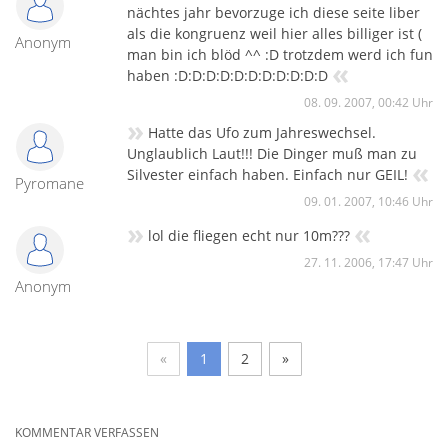
nächtes jahr bevorzuge ich diese seite liber
als die kongruenz weil hier alles billiger ist (
Anonym
man bin ich blöd ^^ :D trotzdem werd ich fun
«
haben :D:D:D:D:D:D:D:D:D:D:D
08. 09. 2007, 00:42 Uhr
»
Hatte das Ufo zum Jahreswechsel.
Unglaublich Laut!!! Die Dinger muß man zu
«
Silvester einfach haben. Einfach nur GEIL!
Pyromane
09. 01. 2007, 10:46 Uhr
»
«
lol die fliegen echt nur 10m???
27. 11. 2006, 17:47 Uhr
Anonym
«
1
2
»
KOMMENTAR VERFASSEN