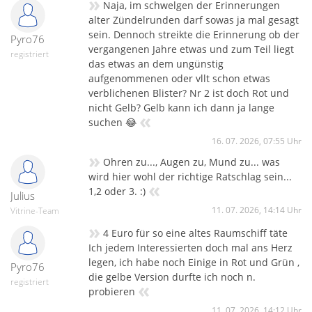
»
Naja, im schwelgen der Erinnerungen
alter Zündelrunden darf sowas ja mal gesagt
sein. Dennoch streikte die Erinnerung ob der
Pyro76
vergangenen Jahre etwas und zum Teil liegt
registriert
das etwas an dem ungünstig
aufgenommenen oder vllt schon etwas
verblichenen Blister? Nr 2 ist doch Rot und
nicht Gelb? Gelb kann ich dann ja lange
«
suchen 😂
16. 07. 2026, 07:55 Uhr
»
Ohren zu..., Augen zu, Mund zu... was
wird hier wohl der richtige Ratschlag sein...
«
1,2 oder 3. :)
Julius
11. 07. 2026, 14:14 Uhr
Vitrine-Team
»
4 Euro für so eine altes Raumschiff täte
Ich jedem Interessierten doch mal ans Herz
legen, ich habe noch Einige in Rot und Grün ,
Pyro76
die gelbe Version durfte ich noch n.
registriert
«
probieren
11. 07. 2026, 14:12 Uhr