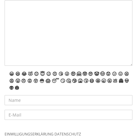
😀
😆
😂
🤣
😊
😇
😉
😍
😘
😜
🤑
🤗
🤓
😎
🤡
🤠
😟
😕
😖
😫
😩
😤
😠
😡
😲
😳
😱
😴
🙄
🤔
🤥
🤮
🤧
😷
🤩
🥱
🤬
💩
👻
💀
👽
🎃
EINWILLIGUNGSERKLÄRUNG DATENSCHUTZ