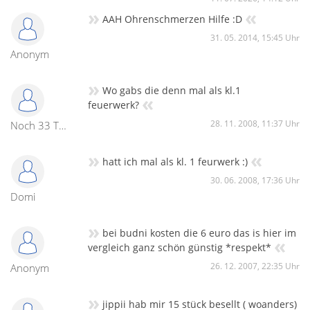
»
«
AAH Ohrenschmerzen Hilfe :D
31. 05. 2014, 15:45 Uhr
Anonym
»
Wo gabs die denn mal als kl.1
«
feuerwerk?
28. 11. 2008, 11:37 Uhr
Noch 33 Tage
»
«
hatt ich mal als kl. 1 feurwerk :)
30. 06. 2008, 17:36 Uhr
Domi
»
bei budni kosten die 6 euro das is hier im
«
vergleich ganz schön günstig *respekt*
26. 12. 2007, 22:35 Uhr
Anonym
»
jippii hab mir 15 stück besellt ( woanders)