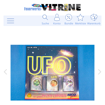
Suche
Konto
Bundle
Merkliste
Warenkorb