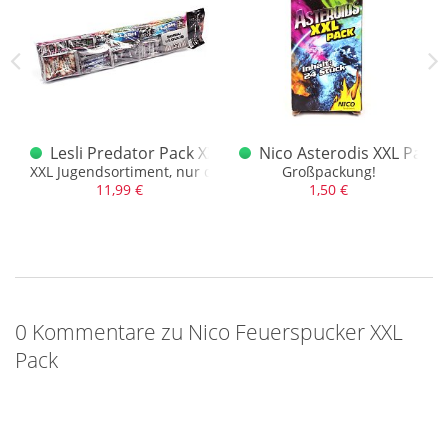
XL Pack
Lesli Predator Pack XXL F1 Jugendsortiment
Nico Asterodis XXL Pack 
k
XXL Jugendsortiment, nur das BESTE
Großpackung!
11,99 €
1,50 €
0 Kommentare zu Nico Feuerspucker XXL
Pack