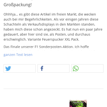
Großpackung!
Ohhhja… es gibt diese Artikel im freien Markt, die wecken
auch bei mir Begehrlichkeiten. Als vor einigen Jahren diese
Schachteln als Verkaufsdisplays in den Märkten standen,
haben mich diese schon angezeckt. Es hat nun ein paar Jahre
gedauert, aber hier sind sie, als Posten, und durchaus
erschwinglich. Variante Feuerspucker
XXL
Pack.
Das Finale unserer F1 Sonderposten-Aktion. Ich hoffe
natürlich, dass diese beiden Aspekte quasi matchen. Nahezu
ganzen Text lesen
2 Monate habe ich täglich im Lager verbracht, jeden Artikel,
jede Kiste erschlossen, sortiert und daraus Ideen und
Möglichkeiten entwickelt. Das es nun zeitlich nur noch für
einen Part im Rahmen der Sommeraktion reicht, ist Teil des
intensiven Aufwands, der diesen Posten ausmachte.
Angebote, Kreationen, Ideen, alles aus einer Hand. Ich hoffe,
jeder findet was für sich.