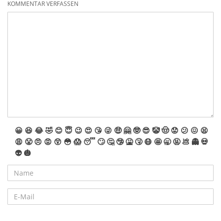
KOMMENTAR VERFASSEN
😀
😆
😂
🤣
😊
😇
😉
😍
😘
😜
🤑
🤗
🤓
😎
🤡
🤠
😟
😕
😖
😫
😩
😤
😠
😡
😲
😳
😱
😴
🙄
🤔
🤥
🤮
🤧
😷
🤩
🥱
🤬
💩
👻
💀
👽
🎃