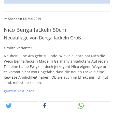
Im Shop seit: 13. Mai 2019
Nico Bengalfackeln 50cm
Neuauflage von Bengalfackeln Groß
Größte Variante!
Neuheit! Eine Ära geht zu Ende. Wieviele Jahre hat Nico die
Weco Bengalfackeln Made in Germany angeboten? Auf jeden
Fall eine halbe Ewigkeit doch jetzt geht Nico eigene Wege und
es kommt nicht von ungefähr, dass die neuen Fackeln eine
gewisse Ähnlichkeit haben. Ob sie auch im Effekt ähnlich gut
sind, müsst ihr testen.
ACHTUNG
:
ganzen Text lesen
Das Bild weicht leicht ab – es handelt sich bei der
Auslieferungsversion um die 50cm-Variante!