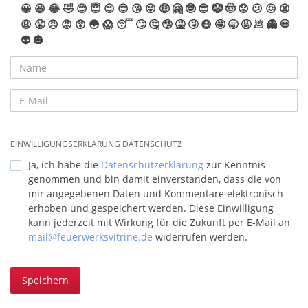
😀
😆
😂
🤣
😊
😇
😉
😍
😘
😜
🤑
🤗
🤓
😎
🤡
🤠
😟
😕
😖
😫
😩
😤
😠
😡
😲
😳
😱
😴
🙄
🤔
🤥
🤮
🤧
😷
🤩
🥱
🤬
💩
👻
💀
👽
🎃
EINWILLIGUNGSERKLÄRUNG DATENSCHUTZ
Ja, ich habe die
Datenschutzerklärung
zur Kenntnis
genommen und bin damit einverstanden, dass die von
mir angegebenen Daten und Kommentare elektronisch
erhoben und gespeichert werden. Diese Einwilligung
kann jederzeit mit Wirkung für die Zukunft per E-Mail an
mail@feuerwerksvitrine.de
widerrufen werden.
Speichern