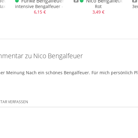
euer Violett 3er
Funke Bengalfeuer grün 2022
Nico Bengalfeuer Rot
Max. NEM von 20gr. und das in Kat. 1
intensive Bengalfeuer - Fontänen in Grün
Rot
3e
6,15 €
3,49 €
mentar zu Nico Bengalfeuer
er Meinung Nach ein schönes Bengalfeuer. Für mich persönlich Platz 
AR VERFASSEN