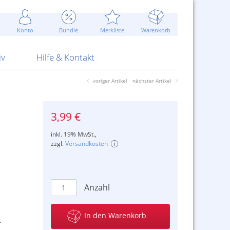
Werbung
 Jahr
are Artikel
Best of Sommeraktionen!
Widerrufsbelehrung
rk
Carl
 Bengalhölzer
fen
bende
Sommerpreise u.v.m.
AGB
otechnik
Konto
Bundle
Merkliste
Warenkorb
nd Attrappen
nehmigung
ste
Blitzschnell...
Kontaktformular
RS Pirotecnia
 und Pistolen
erwerk
& -gebiete
Über uns
werk
Alpha
iv
Hilfe & Kontakt
voriger Artikel
nächster Artikel
3,99 €
inkl. 19% MwSt.,
zzgl.
Versandkosten
Anzahl
In den Warenkorb
.