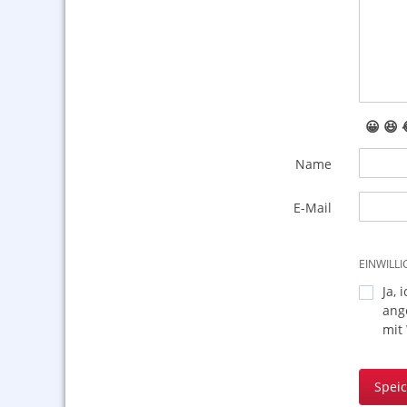
😀
😆
Name
E-Mail
EINWILL
Ja, 
ang
mit
Spei