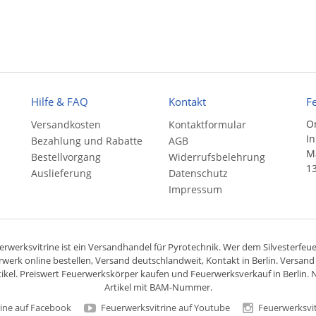
Hilfe & FAQ
Kontakt
F
On
Versandkosten
Kontaktformular
In
Bezahlung und Rabatte
AGB
Ma
Bestellvorgang
Widerrufsbelehrung
13
Auslieferung
Datenschutz
Impressum
rwerksvitrine ist ein
Versandhandel
für
Pyrotechnik
. Wer dem Silvesterfeuer
rwerk online bestellen,
Versand deutschlandweit
, Kontakt in Berlin. Versan
ikel. Preiswert
Feuerwerkskörper
kaufen und Feuerwerksverkauf in Berlin. N
Artikel mit BAM-Nummer.
ine auf Facebook
Feuerwerksvitrine auf Youtube
Feuerwerksvit