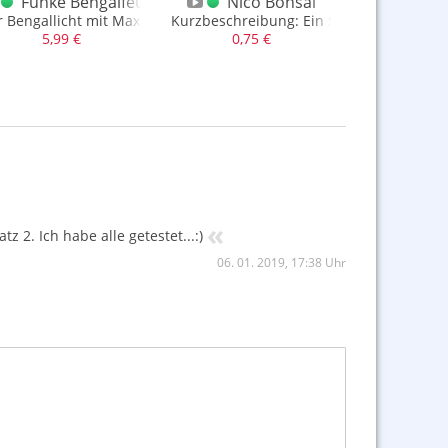
Funke Bengalfeuer Gelb
Nico Bonsai
Nico G
r Bengallicht mit Max. NEM von 20gr., Kat. 1
Kurzbeschreibung: Ein Stück mit Schacht
Handfontäne 
5,99 €
0,75 €
2,99
«
2. Ich habe alle getestet...:)
06. 01. 2019, 17:38 Uhr