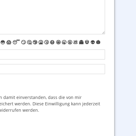
😳
😱
😴
🙄
🤔
🤥
🤮
🤧
😷
🤩
🥱
🤬
💩
👻
💀
👽
🎃
damit einverstanden, dass die von mir
hert werden. Diese Einwilligung kann jederzeit
iderrufen werden.