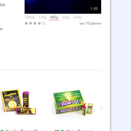
los
1:35
1080p
720p
480p
320p
240p
vor 10 Jahren
er