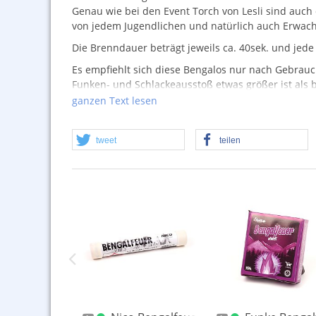
Genau wie bei den Event Torch von Lesli sind auch
von jedem Jugendlichen und natürlich auch Erwac
Die Brenndauer beträgt jeweils ca. 40sek. und jed
Es empfiehlt sich diese Bengalos nur nach Gebrau
Funken- und Schlackeausstoß etwas größer ist als 
Dafür hat man bei diesem Artikel eine recht große A
ganzen Text lesen
Varianten (weiß und rot).
Uns gefällts!
tweet
teilen