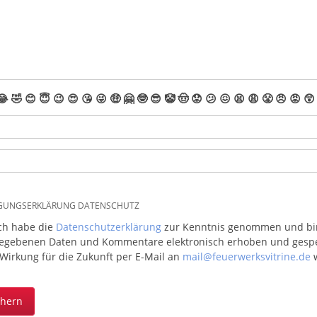
😂
🤣
😊
😇
😉
😍
😘
😜
🤑
🤗
🤓
😎
🤡
🤠
😟
😕
😖
😫
😩
😤
😠
😡
😲
IGUNGSERKLÄRUNG DATENSCHUTZ
ich habe die
Datenschutzerklärung
zur Kenntnis genommen und bin 
egebenen Daten und Kommentare elektronisch erhoben und gespeic
 Wirkung für die Zukunft per E-Mail an
mail@feuerwerksvitrine.de
w
chern