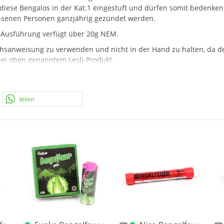
 diese Bengalos in der Kat.1 eingestuft und dürfen somit bedenken
hsenen Personen ganzjährig gezündet werden.
e Ausführung verfügt über 20g
NEM
.
chsanweisung zu verwenden und nicht in der Hand zu halten, da d
bei oben genanntem Lesli-Produkt.
uswahl an Farben (rot, grün, gelb, blau) und sogar Strobo-Effekt-
teilen