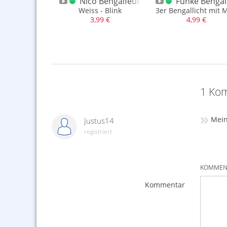
Bengalfeuer blau 2022
Nico Bengalfeuer Weiss Blink
Funke Bengalf
0gr., Kat. 1
Bengalfeuer - Fontänen in Blau
Weiss - Blink
3er Bengallicht mit 
,99 €
3,99 €
4,99 €
1 Kom
»
Mein
Justus14
registriert
KOMMENT
Kommentar